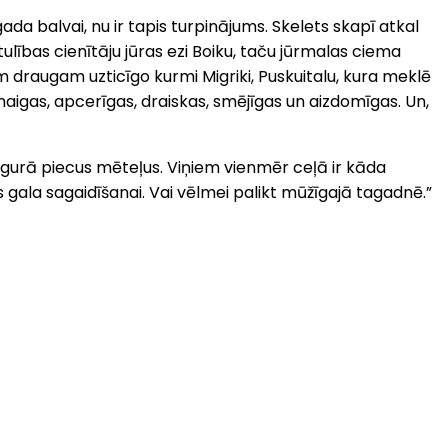
da balvai, nu ir tapis turpinājums. Skelets skapī atkal
ulības cienītāju jūras ezi Boiku, taču jūrmalas ciema
am draugam uzticīgo kurmi Migriki, Puskuitalu, kura meklē
maigas, apcerīgas, draiskas, smējīgas un aizdomīgas. Un,
ugurā piecus mēteļus. Viņiem vienmēr ceļā ir kāda
s gala sagaidīšanai. Vai vēlmei palikt mūžīgajā tagadnē.”