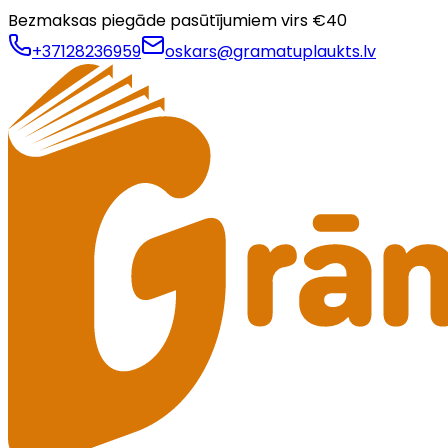
Bezmaksas piegāde pasūtījumiem virs €
40
+37128236959
oskars@gramatuplaukts.lv