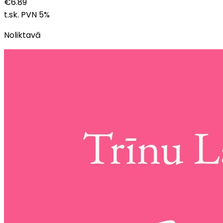
€
6.89
t.sk. PVN
5
%
Noliktavā