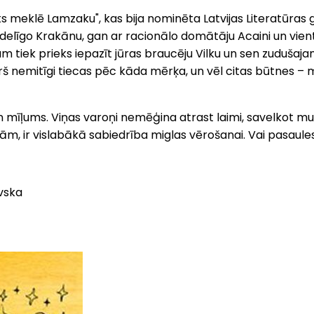
s meklē Lamzaku", kas bija nominēta Latvijas Literatūras ga
 ēdelīgo Krakānu, gan ar racionālo domātāju Acaini un vient
jam tiek prieks iepazīt jūras braucēju Vilku un sen zudušaj
rš nemitīgi tiecas pēc kāda mērķa, un vēl citas būtnes – 
n mīļums. Viņas varoņi nemēģina atrast laimi, savelkot m
mām, ir vislabākā sabiedrība miglas vērošanai. Vai pasaule
evska