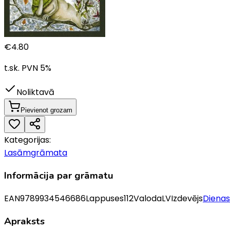
€
4.80
t.sk. PVN
5
%
Noliktavā
Pievienot grozam
Kategorijas:
Lasāmgrāmata
Informācija par grāmatu
EAN
9789934546686
Lappuses
112
Valoda
LV
Izdevējs
Diena
Apraksts