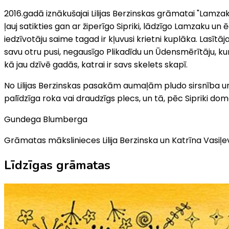
2016.gadā iznākušajai Lilijas Berzinskas grāmatai "Lamzak
ļauj satikties gan ar žiperīgo Sipriki, lādzīgo Lamzaku un
iedzīvotāju saime tagad ir kļuvusi krietni kuplāka. Lasītā
savu otru pusi, negausīgo Plikadīdu un Ūdensmērītāju, ku
kā jau dzīvē gadās, katrai ir savs skelets skapī.
No Lilijas Berzinskas pasakām aumaļām pludo sirsnība u
palīdzīga roka vai draudzīgs plecs, un tā, pēc Sipriki do
Gundega Blumberga
Grāmatas mākslinieces Lilija Berzinska un Katrīna Vasiļ
Līdzīgas grāmatas