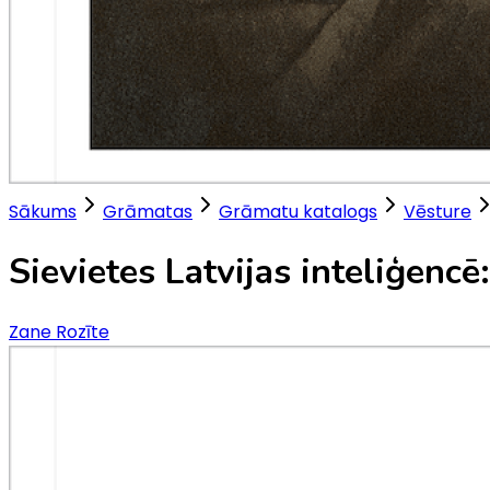
Sākums
Grāmatas
Grāmatu katalogs
Vēsture
Sievietes Latvijas inteliģenc
Zane Rozīte