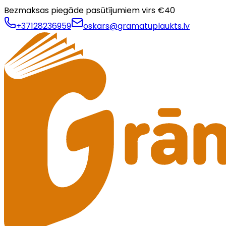
Bezmaksas piegāde pasūtījumiem virs €
40
+37128236959
oskars@gramatuplaukts.lv