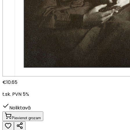
€
10.65
t.sk. PVN
5
%
Noliktavā
Pievienot grozam