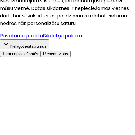
Mēs izmantojam sīkdatnes, lai uzlabotu jūsu pieredzi
mūsu vietnē. Dažas sīkdatnes ir nepieciešamas vietnes
darbībai, savukārt citas palīdz mums uzlabot vietni un
nodrošināt personalizētu saturu.
Privātuma politika
Sīkdatņu politika
Pielāgot iestatījumus
Tikai nepieciešamās
Pieņemt visas