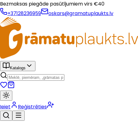
Bezmaksas piegāde pasūtījumiem virs €
40
+37128236959
oskars@gramatuplaukts.lv
Katalogs
Ieiet
Reģistrēties