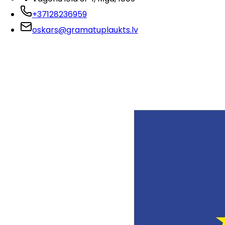
+37128236959
oskars@gramatuplaukts.lv