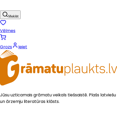
Meklēt
Vēlmes
Grozs
Ieiet
Jūsu uzticamais grāmatu veikals tiešsaistē. Plašs latviešu
un ārzemju literatūras klāsts.