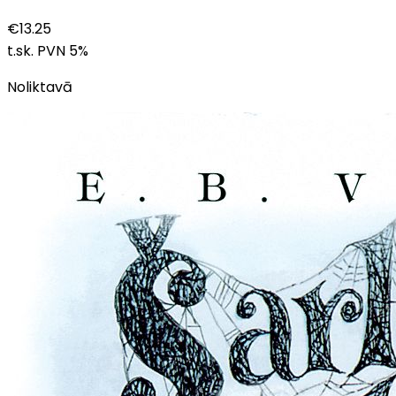
€
13.25
t.sk. PVN
5
%
Noliktavā