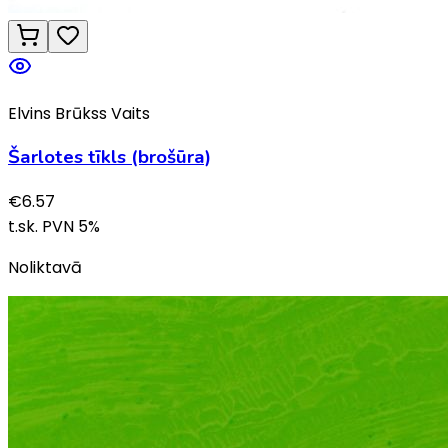
Elvins Brūkss Vaits
Šarlotes tīkls (brošūra)
€
6.57
t.sk. PVN
5
%
Noliktavā