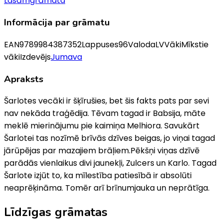
Lasāmgrāmata
Informācija par grāmatu
EAN
9789984387352
Lappuses
96
Valoda
LV
Vāki
Mīkstie
vāki
Izdevējs
Jumava
Apraksts
Šarlotes vecāki ir šķīrušies, bet šis fakts pats par sevi
nav nekāda traģēdija. Tēvam tagad ir Babsija, māte
meklē mierinājumu pie kaimiņa Melhiora. Savukārt
Šarlotei tas nozīmē brīvās dzīves beigas, jo viņai tagad
jārūpējas par mazajiem brāļiem.Pēkšņi viņas dzīvē
parādās vienlaikus divi jaunekļi, Zulcers un Karlo. Tagad
Šarlote izjūt to, ka mīlestība patiesībā ir absolūti
neaprēķināma. Tomēr arī brīnumjauka un neprātīga.
Līdzīgas grāmatas