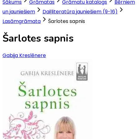
Sākums
Grāmatas
Grāmatu katalogs
Bērniem
un jauniešiem
Daiļliteratūra jauniešiem (9-16)
Lasāmgrāmata
Šarlotes sapnis
Šarlotes sapnis
Gabija Kreslēnere