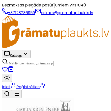
Bezmaksas piegāde pasūtījumiem virs €
40
+37128236959
oskars@gramatuplaukts.lv
Katalogs
Ieiet
Reģistrēties