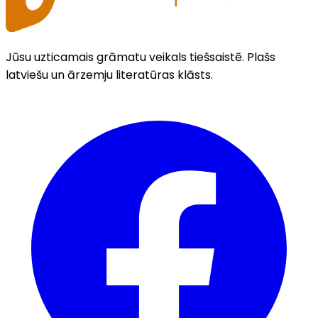
Jūsu uzticamais grāmatu veikals tiešsaistē. Plašs
latviešu un ārzemju literatūras klāsts.