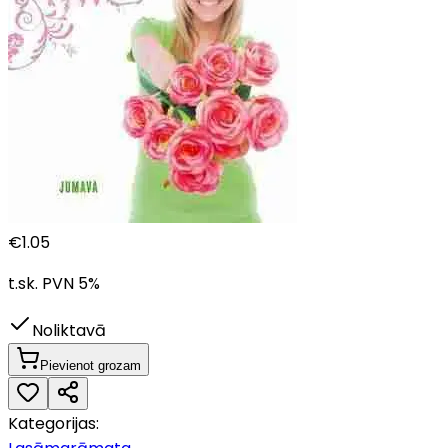
€
1.05
t.sk. PVN
5
%
Noliktavā
Pievienot grozam
Kategorijas: