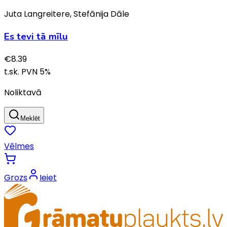
Juta Langreitere, Stefānija Dāle
Es tevi tā mīlu
€
8.39
t.sk. PVN
5
%
Noliktavā
Meklēt
Vēlmes
Grozs
Ieiet