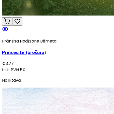
Frānsisa Hodžsone Bērneta
Princesīte (brošūra)
€
3.77
t.sk. PVN
5
%
Noliktavā