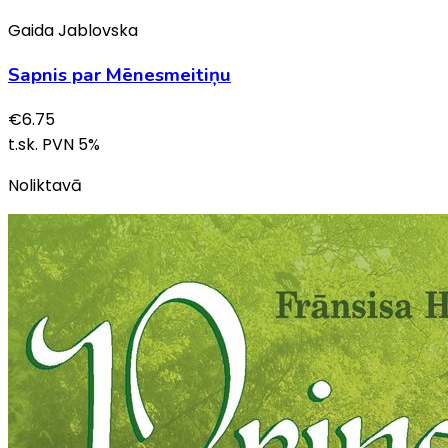
Gaida Jablovska
Sapnis par Mēnesmeitiņu
€
6.75
t.sk. PVN
5
%
Noliktavā