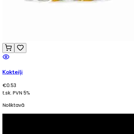
Kokteiļi
€
0.53
t.sk. PVN
5
%
Noliktavā