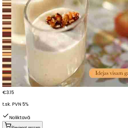
€
3.15
t.sk. PVN
5
%
Noliktavā
Pievienot grozam