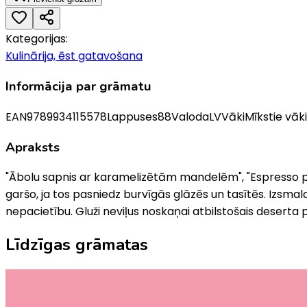
Kategorijas:
Kulinārija, ēst gatavošana
Informācija par grāmatu
EAN
9789934115578
Lappuses
88
Valoda
LV
Vāki
Mīkstie vāki
Apraksts
"Ābolu sapnis ar karamelizētām mandelēm", "Espresso panna
garšo, ja tos pasniedz burvīgās glāzēs un tasītēs. Izsmal
nepacietību. Gluži neviļus noskaņai atbilstošais deserta
Līdzīgas grāmatas