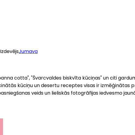
Izdevējs
Jumava
 cotta", "Švarcvaldes biskvīta kūciņas" un citi gardumi - 
cinātās kūciņu un desertu receptes visas ir izmēģinātas pr
 pasniegšanas veids un lieliskās fotogrāfijas iedvesmo jau