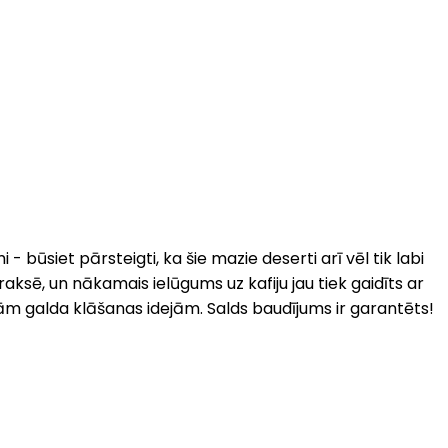
būsiet pārsteigti, ka šie mazie deserti arī vēl tik labi
aksē, un nākamais ielūgums uz kafiju jau tiek gaidīts ar
nām galda klāšanas idejām. Salds baudījums ir garantēts!