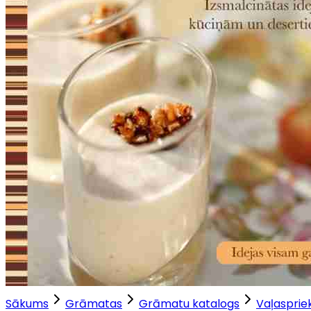
Sākums
Grāmatas
Grāmatu katalogs
Vaļaspriek