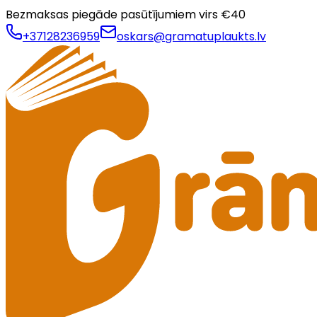
Bezmaksas piegāde pasūtījumiem virs €
40
+37128236959
oskars@gramatuplaukts.lv