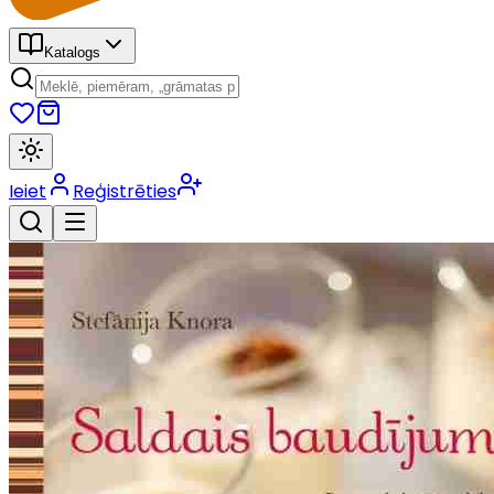
Katalogs
Ieiet
Reģistrēties