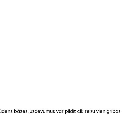
dens bāzes, uzdevumus var pildīt cik reižu vien gribas.