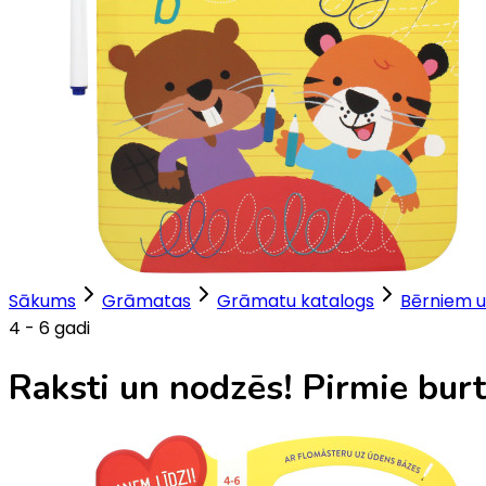
Sākums
Grāmatas
Grāmatu katalogs
Bērniem u
4 - 6 gadi
Raksti un nodzēs! Pirmie burti