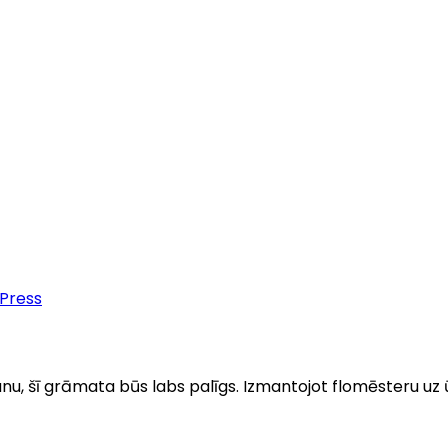
 Press
nu, šī grāmata būs labs palīgs. Izmantojot flomēsteru uz ū