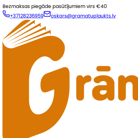
Bezmaksas piegāde pasūtījumiem virs €
40
+37128236959
oskars@gramatuplaukts.lv