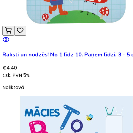
Raksti un nodzēs! No 1 līdz 10. P
€
4.40
t.sk. PVN
5
%
Noliktavā