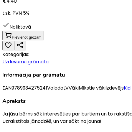
€
4.40
t.sk. PVN
5
%
Noliktavā
Pievienot grozam
Kategorijas:
Uzdevumu grāmata
Informācija par grāmatu
EAN
9789934275241
Valoda
LV
Vāki
Mīkstie vāki
Izdevējs
Kid
Apraksts
Ja jūsu bērns sāk interesēties par burtiem un to rakstīša
Uzrakstītais jānodzēš, un var sākt no jauna!