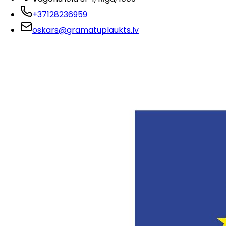
+37128236959
oskars@gramatuplaukts.lv