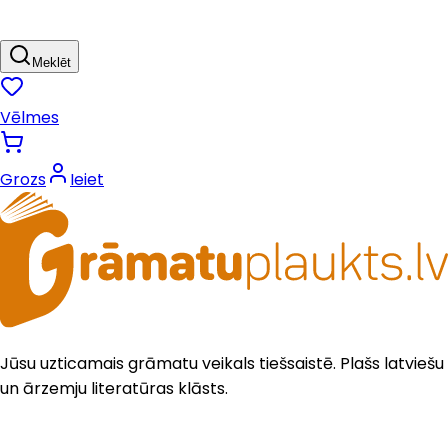
Meklēt
Vēlmes
Grozs
Ieiet
Jūsu uzticamais grāmatu veikals tiešsaistē. Plašs latviešu
un ārzemju literatūras klāsts.