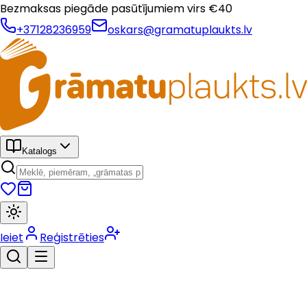
Bezmaksas piegāde pasūtījumiem virs €
40
+37128236959
oskars@gramatuplaukts.lv
Katalogs
Ieiet
Reģistrēties