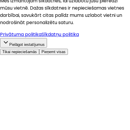
Mēs izmantojam sīkdatnes, lai uzlabotu jūsu pieredzi
mūsu vietnē. Dažas sīkdatnes ir nepieciešamas vietnes
darbībai, savukārt citas palīdz mums uzlabot vietni un
nodrošināt personalizētu saturu.
Privātuma politika
Sīkdatņu politika
Pielāgot iestatījumus
Tikai nepieciešamās
Pieņemt visas