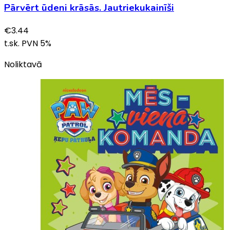
Pārvērt ūdeni krāsās. Jautriekukainīši
€
3.44
t.sk. PVN
5
%
Noliktavā