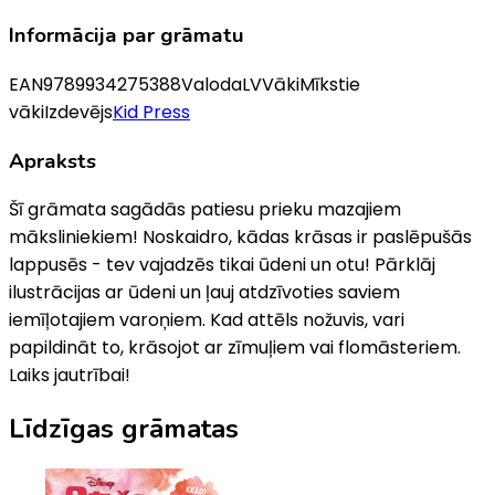
Informācija par grāmatu
EAN
9789934275388
Valoda
LV
Vāki
Mīkstie
vāki
Izdevējs
Kid Press
Apraksts
Šī grāmata sagādās patiesu prieku mazajiem
māksliniekiem! Noskaidro, kādas krāsas ir paslēpušās
lappusēs - tev vajadzēs tikai ūdeni un otu! Pārklāj
ilustrācijas ar ūdeni un ļauj atdzīvoties saviem
iemīļotajiem varoņiem. Kad attēls nožuvis, vari
papildināt to, krāsojot ar zīmuļiem vai flomāsteriem.
Laiks jautrībai!
Līdzīgas grāmatas