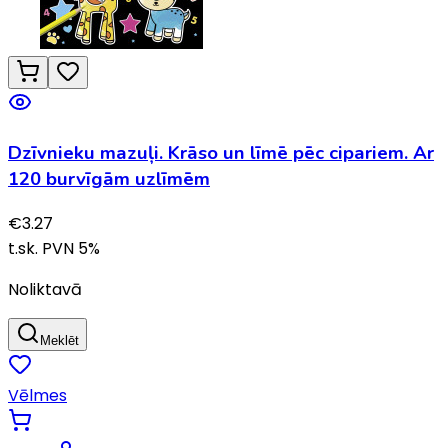
Dzīvnieku mazuļi. Krāso un līmē pēc cipariem. Ar
120 burvīgām uzlīmēm
€
3.27
t.sk. PVN
5
%
Noliktavā
Meklēt
Vēlmes