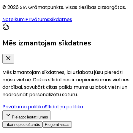
©
2026
SIA Grāmatpunkts
. Visas tiesības aizsargātas.
Noteikumi
Privātums
Sīkdatnes
Mēs izmantojam sīkdatnes
Mēs izmantojam sīkdatnes, lai uzlabotu jūsu pieredzi
mūsu vietnē. Dažas sīkdatnes ir nepieciešamas vietnes
darbībai, savukārt citas palīdz mums uzlabot vietni un
nodrošināt personalizētu saturu.
Privātuma politika
Sīkdatņu politika
Pielāgot iestatījumus
Tikai nepieciešamās
Pieņemt visas