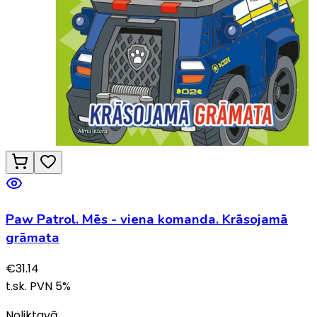
Paw Patrol. Mēs - viena komanda. Krāsojamā
grāmata
€
31.14
t.sk. PVN
5
%
Noliktavā