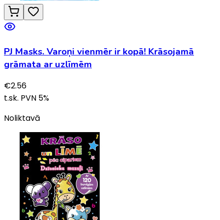
PJ Masks. Varoņi vienmēr ir kopā! Krāsojamā
grāmata ar uzlīmēm
€
2.56
t.sk. PVN
5
%
Noliktavā