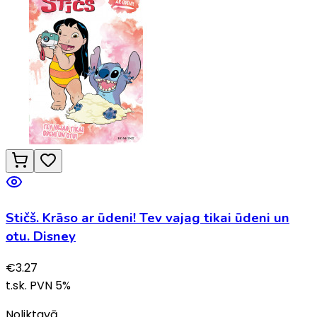
Stičš. Krāso ar ūdeni! Tev vajag tikai ūdeni un
otu. Disney
€
3.27
t.sk. PVN
5
%
Noliktavā