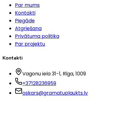
Par mums
Kontakti
Piegāde
Atgriešana
Privātuma politika
Par projektu
Kontakti
Vagonu iela 31-1
, Rīga
, 1009
+37128236959
oskars@gramatuplaukts.lv