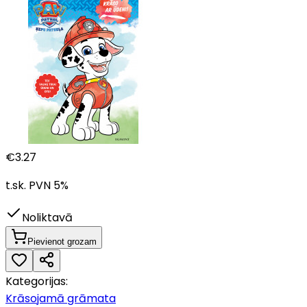
€
3.27
t.sk. PVN
5
%
Noliktavā
Pievienot grozam
Kategorijas:
Krāsojamā grāmata