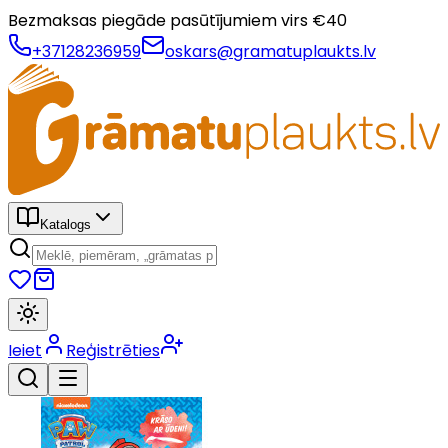
Bezmaksas piegāde pasūtījumiem virs €
40
+37128236959
oskars@gramatuplaukts.lv
Katalogs
Ieiet
Reģistrēties