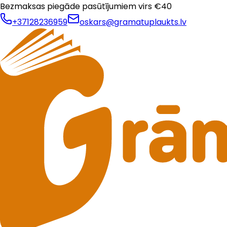
Bezmaksas piegāde pasūtījumiem virs €
40
+37128236959
oskars@gramatuplaukts.lv