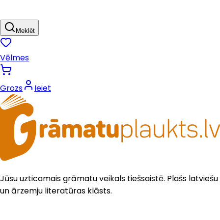
Meklēt
Vēlmes
Grozs
Ieiet
Jūsu uzticamais grāmatu veikals tiešsaistē. Plašs latviešu
un ārzemju literatūras klāsts.