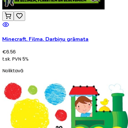
Minecraft. Filma. Darbiņu grāmata
€
6.56
t.sk. PVN
5
%
Noliktavā