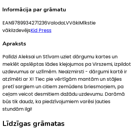
Informācija par grāmatu
EAN
9789934271236
Valoda
LV
Vāki
Mīkstie
vāki
Izdevējs
Kid Press
Apraksts
Palīdzi Aleksai un Stīvam uziet dārgumu kartes un
meklēt apslēptas lādes klejojumos pa Virszemi, izpildot
uzdevumus ar uzlīmēm. Neaizmirsti - dārgumi kartē ir
atzīmēti ar X! Tiec pie vērtīgām mantām un stājies
pretī sargiem un citiem zemūdens briesmoņiem, pa
ceļam veicot desmitiem dažādu uzdevumu. Darāmā
būs tik daudz, ka piedzīvojumiem varēsi ļauties
stundām ilgi!
Līdzīgas grāmatas