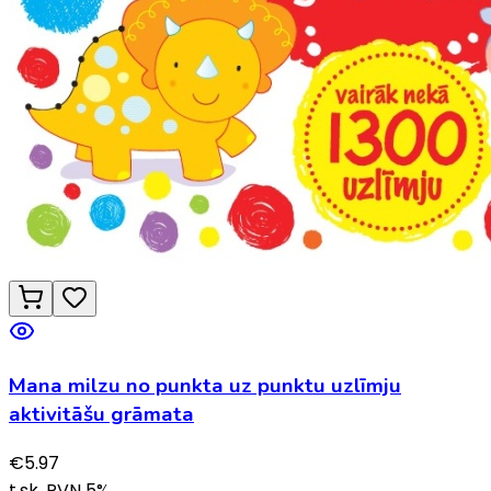
Mana milzu no punkta uz punktu uzlīmju
aktivitāšu grāmata
€
5.97
t.sk. PVN
5
%