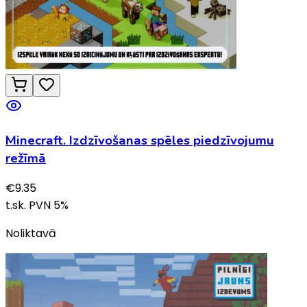
Minecraft. Izdzīvošanas spēles piedzīvojumu
režīmā
€
9.35
t.sk. PVN
5
%
Noliktavā