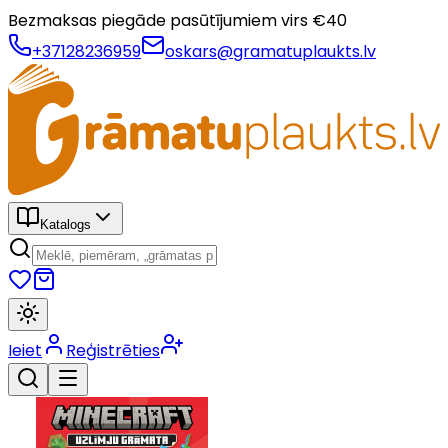
Bezmaksas piegāde pasūtījumiem virs €
40
+37128236959
oskars@gramatuplaukts.lv
Katalogs
Ieiet
Reģistrēties