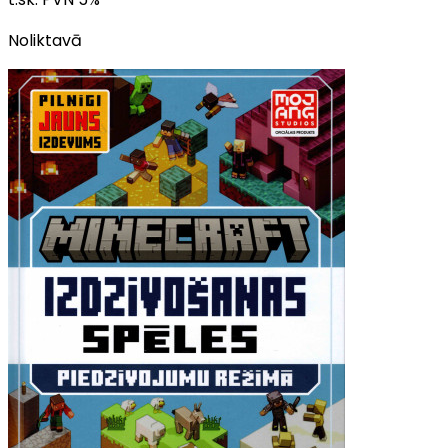
Noliktavā