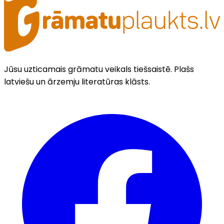
Jūsu uzticamais grāmatu veikals tiešsaistē. Plašs
latviešu un ārzemju literatūras klāsts.