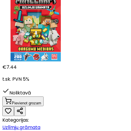
€
7.44
t.sk. PVN
5
%
Noliktavā
Pievienot grozam
Kategorijas:
Uzlīmju grāmata