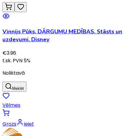
Vinnijs Pūks. DĀRGUMU MEDĪBAS. Stāsts un
uzdevumi. Disney
€
3.96
t.sk. PVN
5
%
Noliktavā
Meklēt
Vēlmes
Grozs
Ieiet