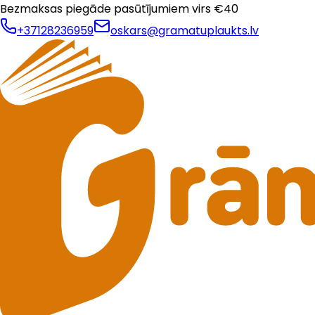
Bezmaksas piegāde pasūtījumiem virs €
40
+37128236959
oskars@gramatuplaukts.lv