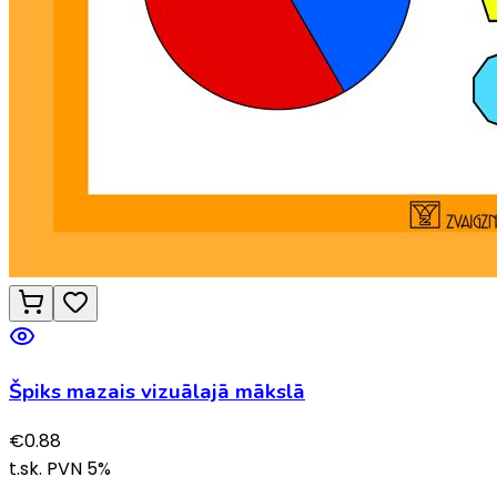
Špiks mazais vizuālajā mākslā
€
0.88
t.sk. PVN
5
%