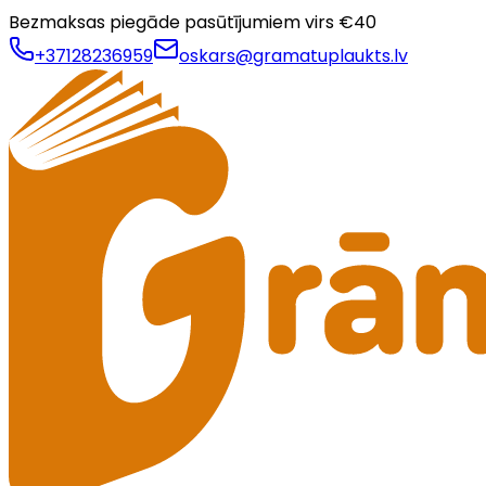
Bezmaksas piegāde pasūtījumiem virs €
40
+37128236959
oskars@gramatuplaukts.lv