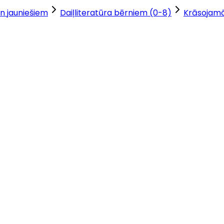
n jauniešiem
Daiļliteratūra bērniem (0-8)
Krāsojam