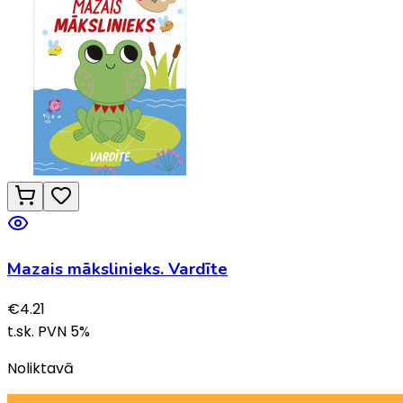
Mazais mākslinieks. Vardīte
€
4.21
t.sk. PVN
5
%
Noliktavā