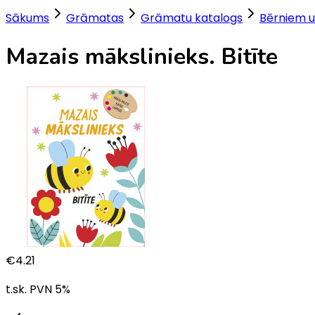
Sākums
Grāmatas
Grāmatu katalogs
Bērniem u
Mazais mākslinieks. Bitīte
€
4.21
t.sk. PVN
5
%