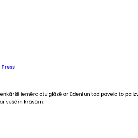
d Press
ienkārši! Iemērc otu glāzē ar ūdeni un tad pavelc to pa izv
e ar sešām krāsām.