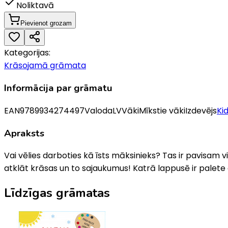
Noliktavā
Pievienot grozam
Kategorijas:
Krāsojamā grāmata
Informācija par grāmatu
EAN
9789934274497
Valoda
LV
Vāki
Mīkstie vāki
Izdevējs
Ki
Apraksts
Vai vēlies darboties kā īsts māksinieks? Tas ir pavisam v
atklāt krāsas un to sajaukumus! Katrā lappusē ir palet
Līdzīgas grāmatas