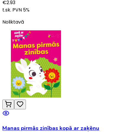
€
2.93
t.sk. PVN
5
%
Noliktavā
Manas pirmās zinības kopā ar zaķēnu