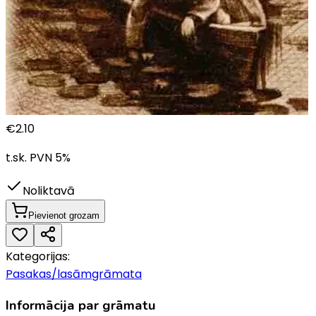
€
2.10
t.sk. PVN
5
%
Noliktavā
Pievienot grozam
Kategorijas:
Pasakas/lasāmgrāmata
Informācija par grāmatu