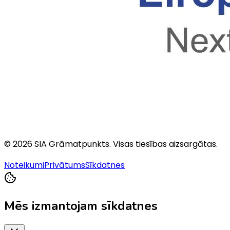
©
2026
SIA Grāmatpunkts
. Visas tiesības aizsargātas.
Noteikumi
Privātums
Sīkdatnes
Mēs izmantojam sīkdatnes