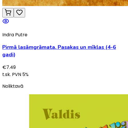
Indra Putre
Pirmā lasāmgrāmata. Pasakas un mīklas (4-6
gadi)
€
7.49
t.sk. PVN
5
%
Noliktavā