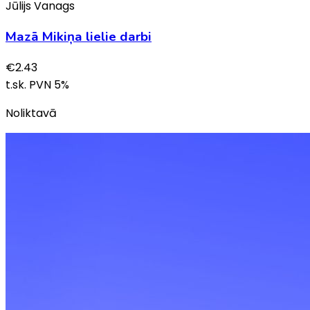
Jūlijs Vanags
Mazā Mikiņa lielie darbi
€
2.43
t.sk. PVN
5
%
Noliktavā