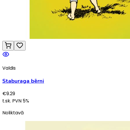
Valdis
Staburaga bērni
€
9.29
t.sk. PVN
5
%
Noliktavā