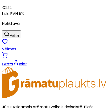
€
2.12
t.sk. PVN
5
%
Noliktavā
Meklēt
Vēlmes
Grozs
Ieiet
Jūsu uzticamais grāmatu veikals tiešsaistē. Plašs