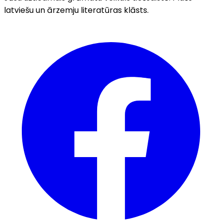
latviešu un ārzemju literatūras klāsts.