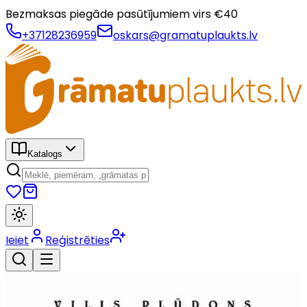
Bezmaksas piegāde pasūtījumiem virs €
40
+37128236959
oskars@gramatuplaukts.lv
Katalogs
Ieiet
Reģistrēties