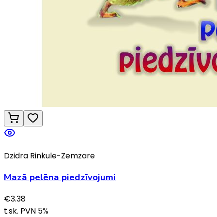
Dzidra Rinkule-Zemzare
Mazā pelēna piedzīvojumi
€
3.38
t.sk. PVN
5
%