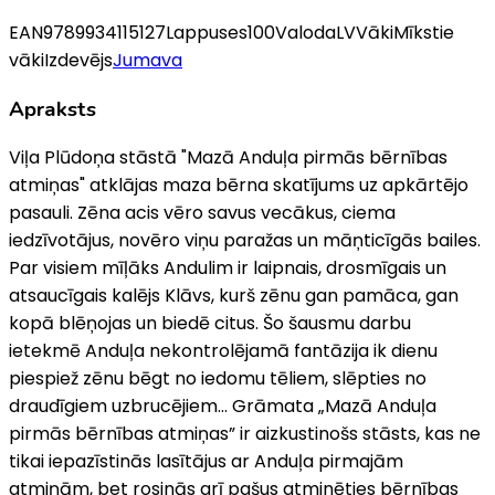
EAN
9789934115127
Lappuses
100
Valoda
LV
Vāki
Mīkstie
vāki
Izdevējs
Jumava
Apraksts
Viļa Plūdoņa stāstā "Mazā Anduļa pirmās bērnības
atmiņas" atklājas maza bērna skatījums uz apkārtējo
pasauli. Zēna acis vēro savus vecākus, ciema
iedzīvotājus, novēro viņu paražas un māņticīgās bailes.
Par visiem mīļāks Andulim ir laipnais, drosmīgais un
atsaucīgais kalējs Klāvs, kurš zēnu gan pamāca, gan
kopā blēņojas un biedē citus. Šo šausmu darbu
ietekmē Anduļa nekontrolējamā fantāzija ik dienu
piespiež zēnu bēgt no iedomu tēliem, slēpties no
draudīgiem uzbrucējiem... Grāmata „Mazā Anduļa
pirmās bērnības atmiņas” ir aizkustinošs stāsts, kas ne
tikai iepazīstinās lasītājus ar Anduļa pirmajām
atmiņām, bet rosinās arī pašus atminēties bērnības