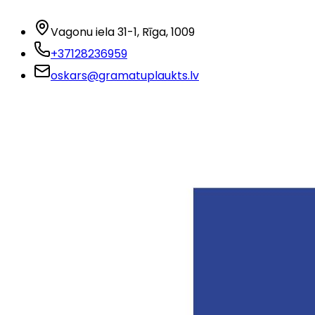
Vagonu iela 31-1
, Rīga
, 1009
+37128236959
oskars@gramatuplaukts.lv