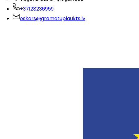
+37128236959
oskars@gramatuplaukts.lv