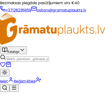
Bezmaksas piegāde pasūtījumiem virs €
40
+37128236959
oskars@gramatuplaukts.lv
Katalogs
Ieiet
Reģistrēties