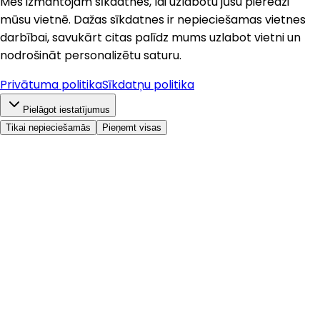
Mēs izmantojam sīkdatnes, lai uzlabotu jūsu pieredzi
mūsu vietnē. Dažas sīkdatnes ir nepieciešamas vietnes
darbībai, savukārt citas palīdz mums uzlabot vietni un
nodrošināt personalizētu saturu.
Privātuma politika
Sīkdatņu politika
Pielāgot iestatījumus
Tikai nepieciešamās
Pieņemt visas