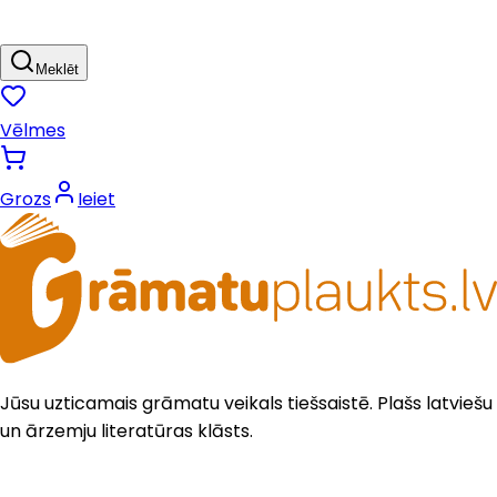
Meklēt
Vēlmes
Grozs
Ieiet
Jūsu uzticamais grāmatu veikals tiešsaistē. Plašs latviešu
un ārzemju literatūras klāsts.