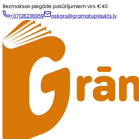
Bezmaksas piegāde pasūtījumiem virs €
40
+37128236959
oskars@gramatuplaukts.lv