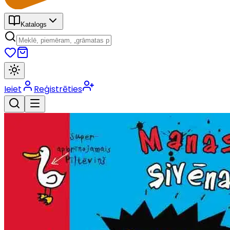
Katalogs
Ieiet
Reģistrēties