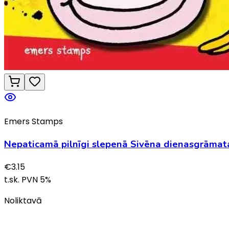
Emers Stamps
Nepaticamā pilnīgi slepenā Sivēna dienasgrāmat
€
3.15
t.sk. PVN
5
%
Noliktavā