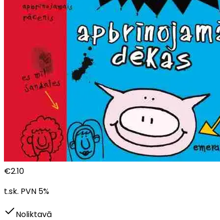
€
2.10
t.sk. PVN
5
%
Noliktavā