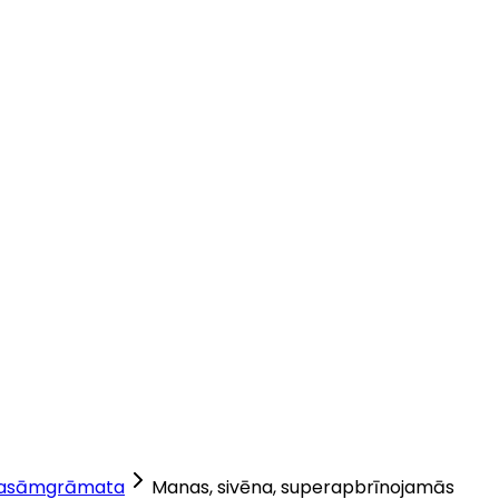
lasāmgrāmata
Manas, sivēna, superapbrīnojamās