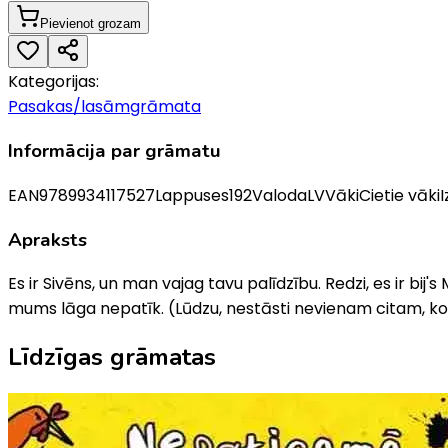
Pievienot grozam
Kategorijas:
Pasakas/lasāmgrāmata
Informācija par grāmatu
EAN
9789934117527
Lappuses
192
Valoda
LV
Vāki
Cietie vāki
I
Apraksts
Es ir Sivēns, un man vajag tavu palīdzību. Redzi, es ir bij'
mums lāga nepatīk. (Lūdzu, nestāsti nevienam citam, ko 
Līdzīgas grāmatas