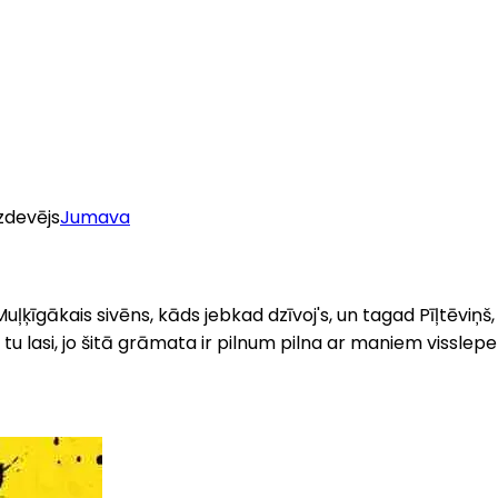
zdevējs
Jumava
s Muļķīgākais sivēns, kāds jebkad dzīvoj's, un tagad Pīļtēviņš
tu lasi, jo šitā grāmata ir pilnum pilna ar maniem vissle