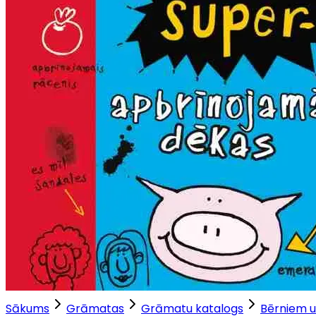
Sākums
Grāmatas
Grāmatu katalogs
Bērniem u