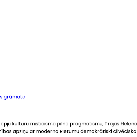
as grāmata
kopju kultūru misticisma pilno pragmatismu, Trojas Helēn
bas apziņu ar moderno Rietumu demokrātiski cilvēcisko ide