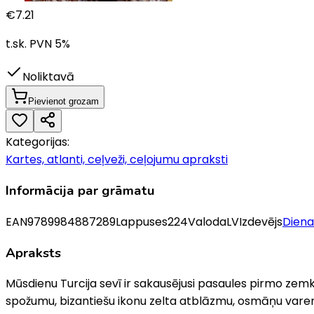
€
7.21
t.sk. PVN
5
%
Noliktavā
Pievienot grozam
Kategorijas:
Kartes, atlanti, ceļveži, ceļojumu apraksti
Informācija par grāmatu
EAN
9789984887289
Lappuses
224
Valoda
LV
Izdevējs
Dien
Apraksts
Mūsdienu Turcija sevī ir sakausējusi pasaules pirmo zem
spožumu, bizantiešu ikonu zelta atblāzmu, osmāņu varenī