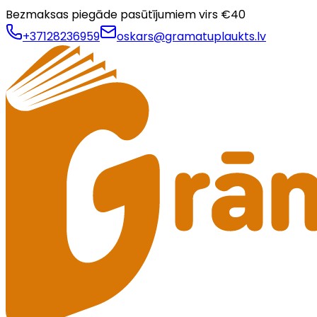
Bezmaksas piegāde pasūtījumiem virs €
40
+37128236959
oskars@gramatuplaukts.lv