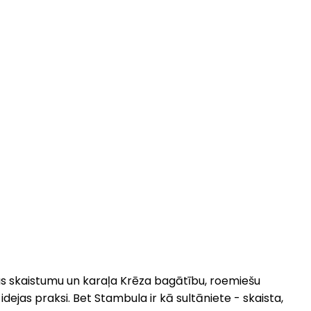
as skaistumu un karaļa Krēza bagātību, roemiešu
jas praksi. Bet Stambula ir kā sultāniete - skaista,