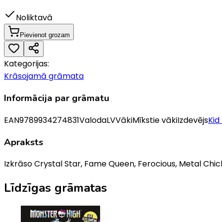
Noliktavā
Pievienot grozam
Kategorijas:
Krāsojamā grāmata
Informācija par grāmatu
EAN
9789934274831
Valoda
LV
Vāki
Mīkstie vāki
Izdevējs
Kid
Apraksts
Izkrāso Crystal Star, Fame Queen, Ferocious, Metal Chick, 
Līdzīgas grāmatas