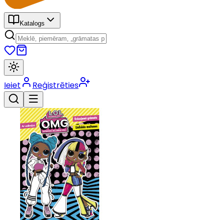
Katalogs
Ieiet
Reģistrēties