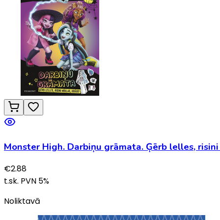
€
2.88
t.sk. PVN
5
%
Noliktavā