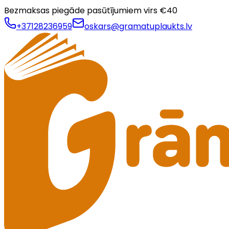
Bezmaksas piegāde pasūtījumiem virs €
40
+37128236959
oskars@gramatuplaukts.lv