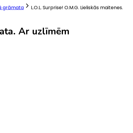
ā grāmata
L.O.L. Surprise! O.M.G. Lieliskās maitenes.
mata. Ar uzlīmēm