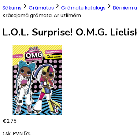
Sākums
Grāmatas
Grāmatu katalogs
Bērniem u
Krāsojamā grāmata. Ar uzlīmēm
L.O.L. Surprise! O.M.G. Liel
€
2.75
t.sk. PVN
5
%