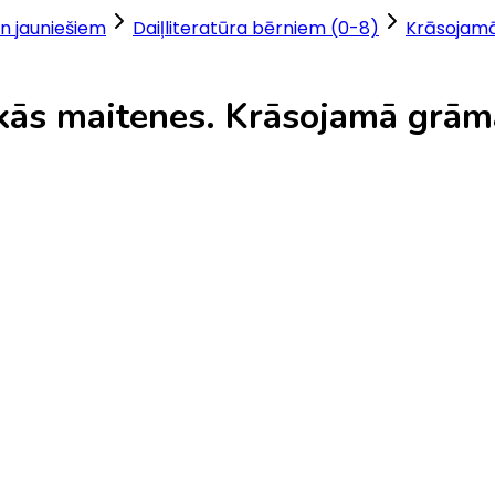
n jauniešiem
Daiļliteratūra bērniem (0-8)
Krāsojam
iskās maitenes. Krāsojamā grā