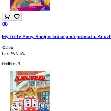
My Little Pony. Sanijas krāsojamā grāmata. Ar u
€
2.95
t.sk. PVN
5
%
Noliktavā