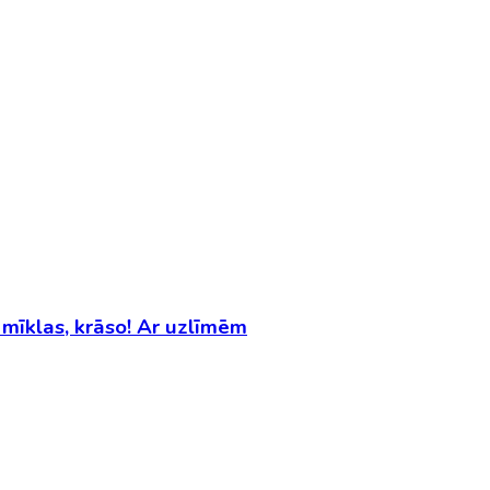
Monster High. Darbiņu grāmata. Ģērb lelles, risini mīklas, krāso! Ar uzlīmēm