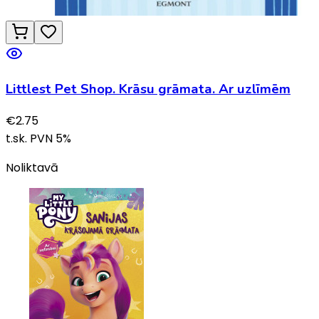
Littlest Pet Shop. Krāsu grāmata. Ar uzlīmēm
€
2.75
t.sk. PVN
5
%
Noliktavā