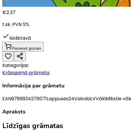
€
2.37
t.sk. PVN
5
%
Noliktavā
Pievienot grozam
Kategorijas:
Krāsojamā grāmata
Informācija par grāmatu
EAN
9789934276071
Lappuses
24
Valoda
LV
Vāki
Mīkstie vāk
Apraksts
Līdzīgas grāmatas