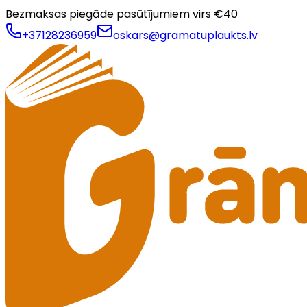
Bezmaksas piegāde pasūtījumiem virs €
40
+37128236959
oskars@gramatuplaukts.lv