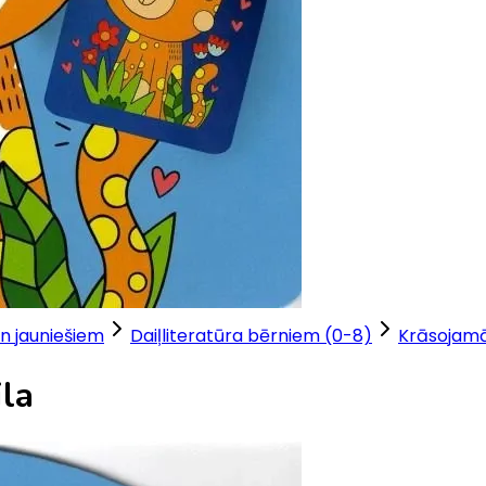
n jauniešiem
Daiļliteratūra bērniem (0-8)
Krāsojam
ila