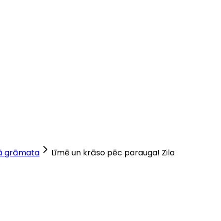
ā grāmata
Līmē un krāso pēc parauga! Zila