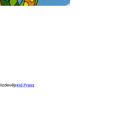
i
Izdevējs
Kid Press