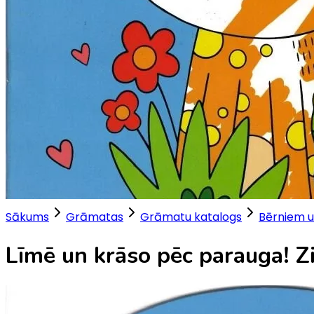
Sākums
Grāmatas
Grāmatu katalogs
Bērniem u
Līmē un krāso pēc parauga! Z