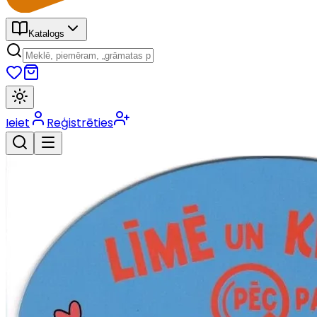
Katalogs
Ieiet
Reģistrēties