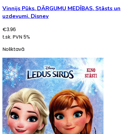
Vinnijs Pūks. DĀRGUMU MEDĪBAS. Stāsts un
uzdevumi. Disney
€
3.96
t.sk. PVN
5
%
Noliktavā