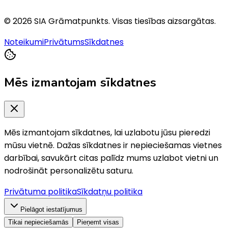
©
2026
SIA Grāmatpunkts
. Visas tiesības aizsargātas.
Noteikumi
Privātums
Sīkdatnes
Mēs izmantojam sīkdatnes
Mēs izmantojam sīkdatnes, lai uzlabotu jūsu pieredzi
mūsu vietnē. Dažas sīkdatnes ir nepieciešamas vietnes
darbībai, savukārt citas palīdz mums uzlabot vietni un
nodrošināt personalizētu saturu.
Privātuma politika
Sīkdatņu politika
Pielāgot iestatījumus
Tikai nepieciešamās
Pieņemt visas