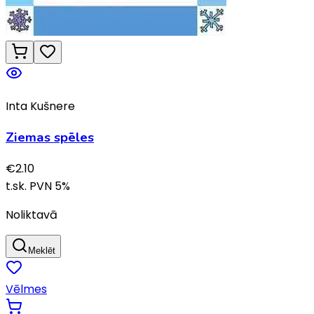
Inta Kušnere
Ziemas spēles
€
2.10
t.sk. PVN
5
%
Noliktavā
Meklēt
Vēlmes