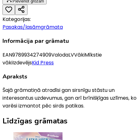
Pievienot grozam
Kategorijas:
Pasakas/lasāmgrāmata
Informācija par grāmatu
EAN
9789934274909
Valoda
LV
Vāki
Mīkstie
vāki
Izdevējs
Kid Press
Apraksts
Šajā grāmatiņā atradīsi gan sirsnīgu stāstu un
interesantus uzdevumus, gan arī brīnišķīgas uzlīmes, ko
varēsi izmantot pēc sirds patikas.
Līdzīgas grāmatas