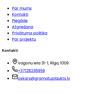
Par mums
Kontakti
Piegāde
Atgriešana
Privātuma politika
Par projektu
Kontakti
Vagonu iela 31-1
, Rīga
, 1009
+37128236959
oskars@gramatuplaukts.lv