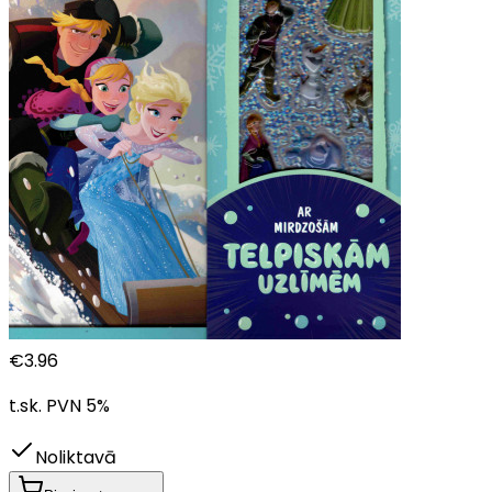
€
3.96
t.sk. PVN
5
%
Noliktavā