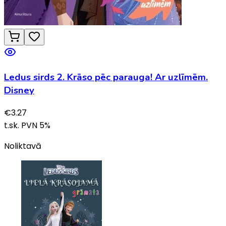
Ledus sirds 2. Krāso pēc parauga! Ar uzlīmēm.
Disney
€
3.27
t.sk. PVN
5
%
Noliktavā