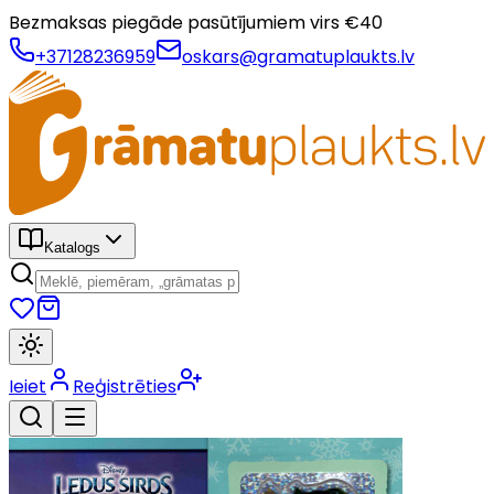
Bezmaksas piegāde pasūtījumiem virs €
40
+37128236959
oskars@gramatuplaukts.lv
Katalogs
Ieiet
Reģistrēties