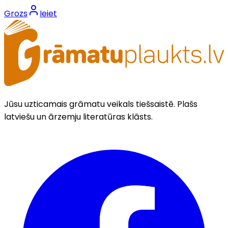
Grozs
Ieiet
Jūsu uzticamais grāmatu veikals tiešsaistē. Plašs
latviešu un ārzemju literatūras klāsts.