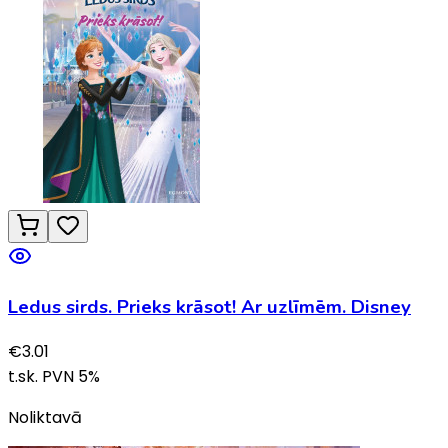
Ledus sirds. Prieks krāsot! Ar uzlīmēm. Disney
€
3.01
t.sk. PVN
5
%
Noliktavā