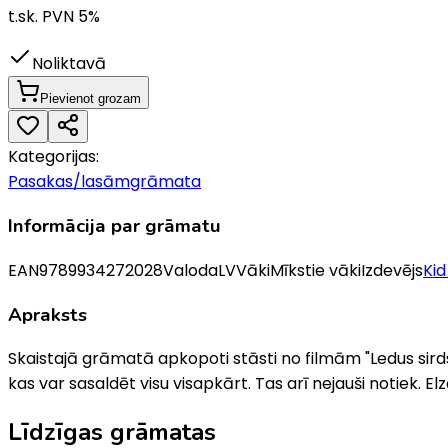
t.sk. PVN
5
%
Noliktavā
Pievienot grozam
Kategorijas:
Pasakas/lasāmgrāmata
Informācija par grāmatu
EAN
9789934272028
Valoda
LV
Vāki
Mīkstie vāki
Izdevējs
Kid
Apraksts
Skaistajā grāmatā apkopoti stāsti no filmām "Ledus sirds" 
kas var sasaldēt visu visapkārt. Tas arī nejauši notiek. El
Līdzīgas grāmatas