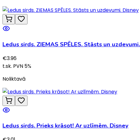
Ledus sirds. ZIEMAS SPĒLES. Stāsts un uzdevumi.
€
3.96
t.sk. PVN
5
%
Noliktavā
Ledus sirds. Prieks krāsot! Ar uzlīmēm. Disney
€
3.01