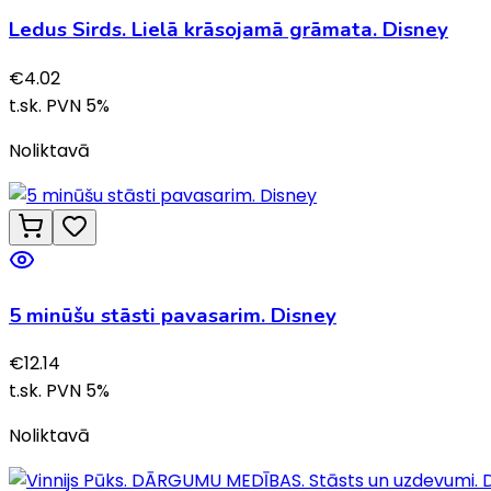
Ledus Sirds. Lielā krāsojamā grāmata. Disney
€
4.02
t.sk. PVN
5
%
Noliktavā
5 minūšu stāsti pavasarim. Disney
€
12.14
t.sk. PVN
5
%
Noliktavā