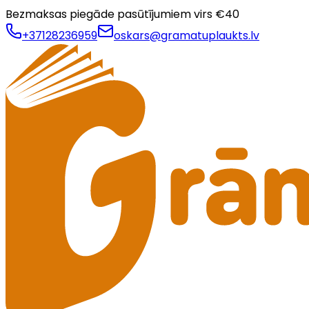
Bezmaksas piegāde pasūtījumiem virs €
40
+37128236959
oskars@gramatuplaukts.lv