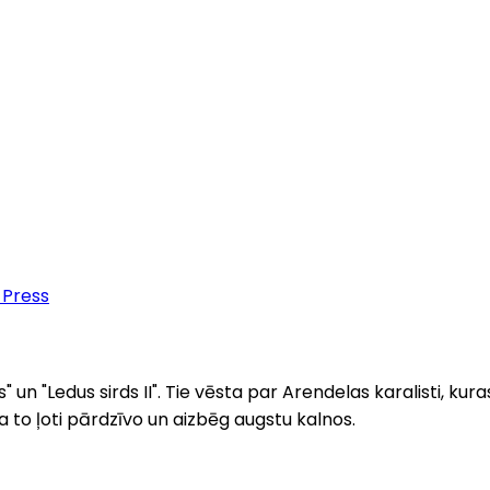
 Press
un "Ledus sirds II". Tie vēsta par Arendelas karalisti, kura
za to ļoti pārdzīvo un aizbēg augstu kalnos.