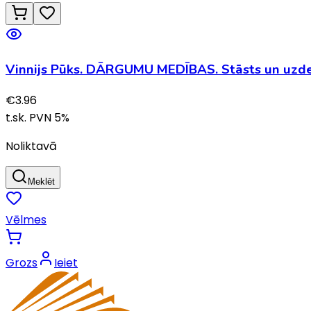
Vinnijs Pūks. DĀRGUMU MEDĪBAS. Stāsts un uzde
€
3.96
t.sk. PVN
5
%
Noliktavā
Meklēt
Vēlmes
Grozs
Ieiet