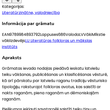
Kategorijas:
Literatūrzinātne, valodniecība
Informācija par grāmatu
EAN
9789984893792
Lappuses
686
Valoda
LV
Vāki
Mīkstie
vāki
Izdevējs
LU Literatūras folkloras un mākslas
institūts
Apraksts
Grāmatas ievada nodaļas piedāvā ieskatu latviešu
teiku vākšanas, publicēšanas un klasificēšanas vēsturē,
kā arī pārskatu par latviešu raganu tradīciju vēsturisko
tipoloģiju, raksturojot folkloras avotus, kas saistīti ar
nakts raganām, piena raganām un dēmoniskajām
raganām.
Pielikumos iekļauti savstarpēji saistīti teiku tipu un