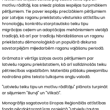
motīvu rādītāji, kas sniedz plašas iespējas turpmākiem
pētījumiem. Tie paver iespēju precīzākiem pētījumiem
par Latvijas raganu priekšstatu vēsturisko attīstību un
hronoloģiju, konkrētu starptautisko teiku tipu
migrācijas ceļiem un adaptācijas mehānismiem vietējā
tradīcijā, kā arī par tradīciju hibridizēšanos un raganu
priekšstatu dēmonoloģiskā un populārā diskursa
savstarpējām mijiedarbēm raganu vajāšanu periodā.
Grāmata ir vērtīgs izziņas avots pētījumiem par
latviešu raganu priekšstatiem, kā arī salīdzinošās teiku
pētniecības vajadzībām. Materiāla plāšaku pieejamību
nodrošina pilns teksta tulkojums angļu valodā.
"Latviešu teiku tipu un motīvu rādītāju" plānots turpināt
ar sējumiem "Burvji" un "Vilkači".
Monogrāfija sagatavota Eiropas Reģionālās attīstības
fonda pēcdoktorantūras projektā "Latviešu tautas