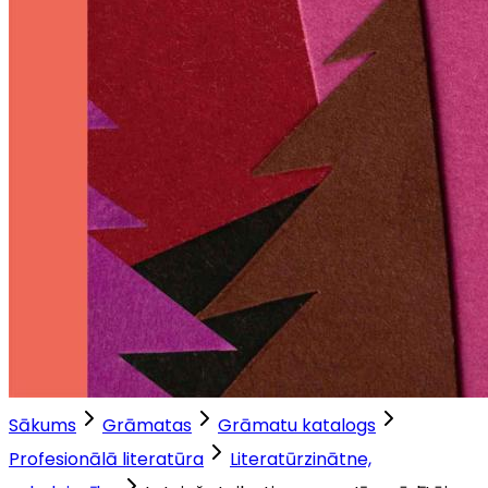
Sākums
Grāmatas
Grāmatu katalogs
Profesionālā literatūra
Literatūrzinātne,