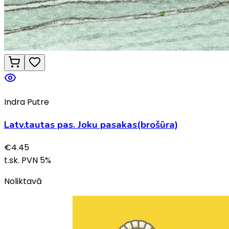
Indra Putre
Latv.tautas pas. Joku pasakas(brošūra)
€
4.45
t.sk. PVN
5
%
Noliktavā