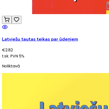
Latviešu tautas teikas par ūdeņiem
€
2.82
t.sk. PVN
5
%
Noliktavā