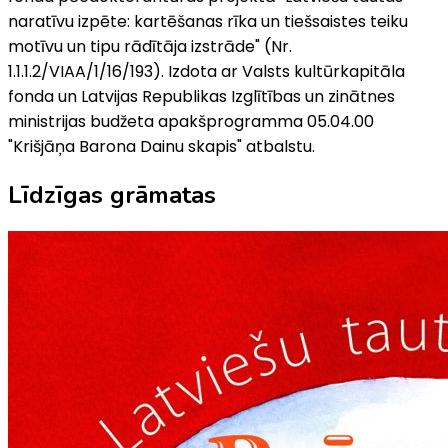
naratīvu izpēte: kartēšanas rīka un tiešsaistes teiku
motīvu un tipu rādītāja izstrāde" (Nr.
1.1.1.2/VIAA/1/16/193). Izdota ar Valsts kultūrkapitāla
fonda un Latvijas Republikas Izglītības un zinātnes
ministrijas budžeta apakšprogramma 05.04.00
"Krišjāņa Barona Dainu skapis" atbalstu.
Līdzīgas grāmatas