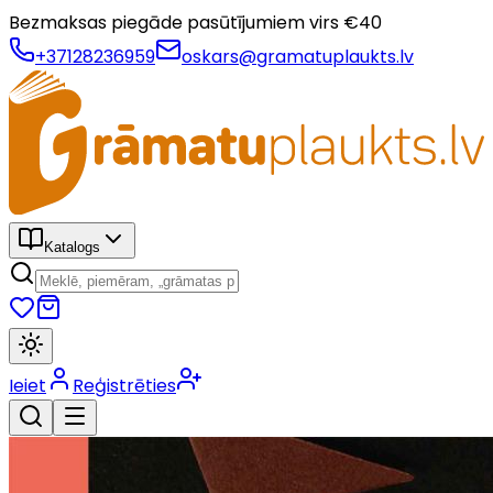
Bezmaksas piegāde pasūtījumiem virs €
40
+37128236959
oskars@gramatuplaukts.lv
Katalogs
Ieiet
Reģistrēties