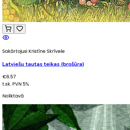
Sakārtojusi Kristīne Skrīvele
Latviešu tautas teikas (brošūra)
€
6.57
t.sk. PVN
5
%
Noliktavā