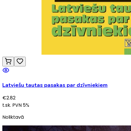
Latviešu tautas pasakas par dzīvniekiem
€
2.82
t.sk. PVN
5
%
Noliktavā