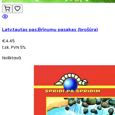
Latv.tautas pas.Brīnumu pasakas (brošūra)
€
4.45
t.sk. PVN
5
%
Noliktavā