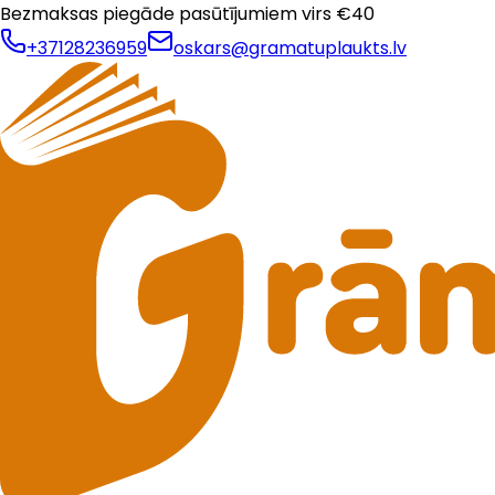
Bezmaksas piegāde pasūtījumiem virs €
40
+37128236959
oskars@gramatuplaukts.lv