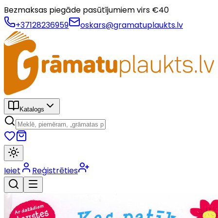
Bezmaksas piegāde pasūtījumiem virs €
40
+37128236959
oskars@gramatuplaukts.lv
Katalogs
Ieiet
Reģistrēties