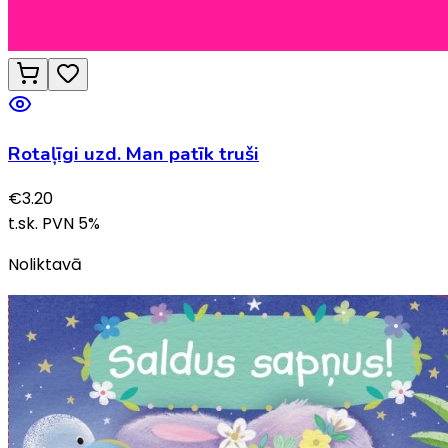
Rotaļīgi uzd. Man patīk truši
€
3.20
t.sk. PVN
5
%
Noliktavā