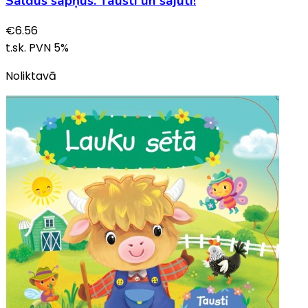
Saldus sapņus. Tausti un sajūti!
€
6.56
t.sk. PVN
5
%
Noliktavā