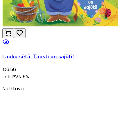
Lauku sētā. Tausti un sajūti!
€
6.56
t.sk. PVN
5
%
Noliktavā