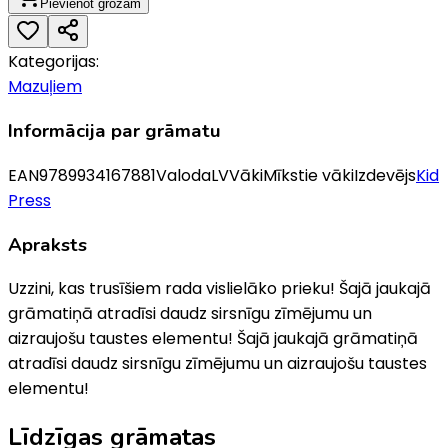
Pievienot grozam
Kategorijas:
Mazuļiem
Informācija par grāmatu
EAN
9789934167881
Valoda
LV
Vāki
Mīkstie vāki
Izdevējs
Kid
Press
Apraksts
Uzzini, kas trusīšiem rada vislielāko prieku! Šajā jaukajā
grāmatiņā atradīsi daudz sirsnīgu zīmējumu un
aizraujošu taustes elementu! Šajā jaukajā grāmatiņā
atradīsi daudz sirsnīgu zīmējumu un aizraujošu taustes
elementu!
Līdzīgas grāmatas