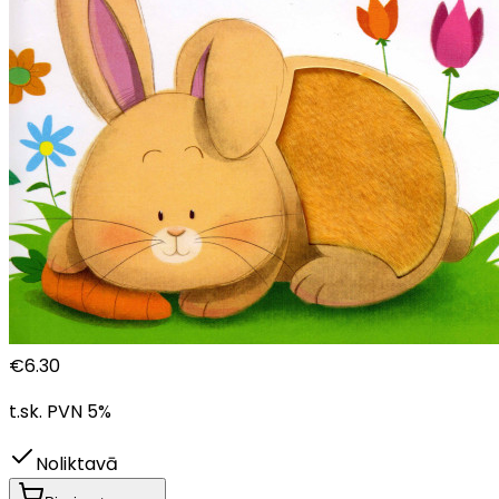
€
6.30
t.sk. PVN
5
%
Noliktavā