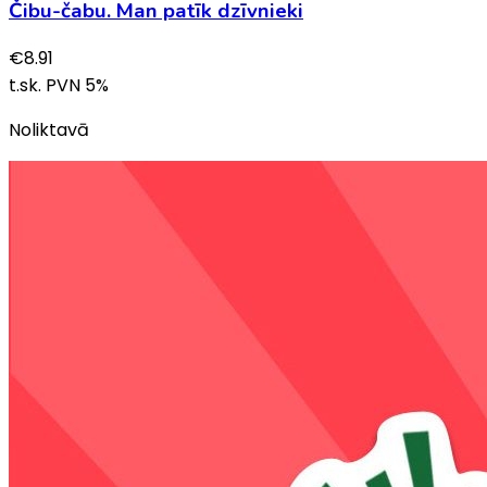
Čibu-čabu. Man patīk dzīvnieki
€
8.91
t.sk. PVN
5
%
Noliktavā