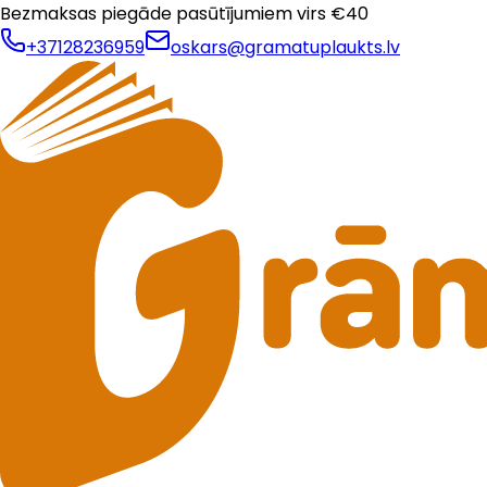
Bezmaksas piegāde pasūtījumiem virs €
40
+37128236959
oskars@gramatuplaukts.lv