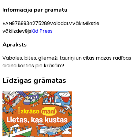
Informācija par grāmatu
EAN
9789934275289
Valoda
LV
Vāki
Mīkstie
vāki
Izdevējs
Kid Press
Apraksts
Vaboles, bites, gliemeži, tauriņi un citas mazas radības
aicina ķerties pie krāsām!
Līdzīgas grāmatas