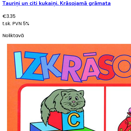
Tauriņi un citi kukaiņi. Krāsojamā grāmata
€
3.35
t.sk. PVN
5
%
Noliktavā