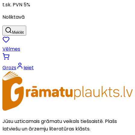
t.sk. PVN
5
%
Noliktavā
Meklēt
Vēlmes
Grozs
Ieiet
Jūsu uzticamais grāmatu veikals tiešsaistē. Plašs
latviešu un ārzemju literatūras klāsts.