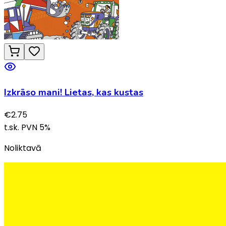
Izkrāso mani! Lietas, kas kustas
€
2.75
t.sk. PVN
5
%
Noliktavā