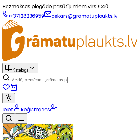
Bezmaksas piegāde pasūtījumiem virs €
40
+37128236959
oskars@gramatuplaukts.lv
Katalogs
Ieiet
Reģistrēties