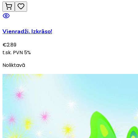
Vienradži. Izkrāso!
€
2.89
t.sk. PVN
5
%
Noliktavā