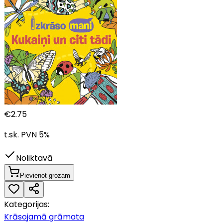
€
2.75
t.sk. PVN
5
%
Noliktavā
Pievienot grozam
Kategorijas:
Krāsojamā grāmata