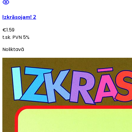
Izkrāsojam! 2
€
1.59
t.sk. PVN
5
%
Noliktavā