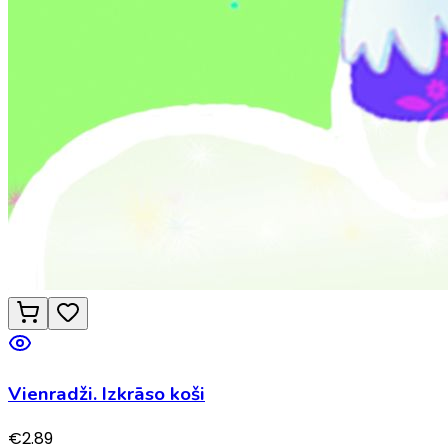
Vienradži. Izkrāso koši
€
2.89