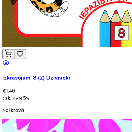
Izkrāsojam! 8 (2) Dzīvnieki
€
1.40
t.sk. PVN
5
%
Noliktavā