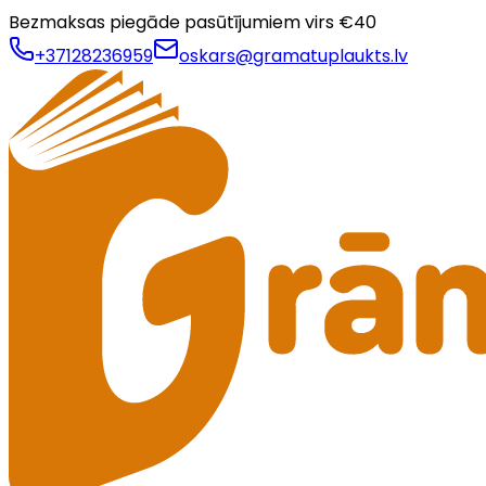
Bezmaksas piegāde pasūtījumiem virs €
40
+37128236959
oskars@gramatuplaukts.lv