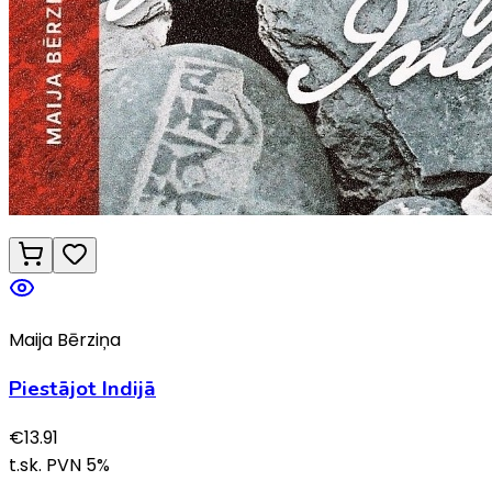
Maija Bērziņa
Piestājot Indijā
€
13.91
t.sk. PVN
5
%