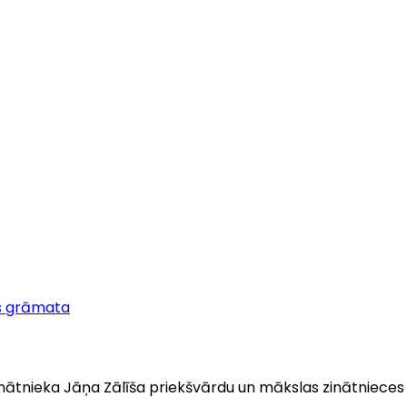
s grāmata
nātnieka Jāņa Zālīša priekšvārdu un mākslas zinātniece