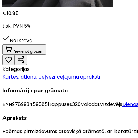
€
10.85
t.sk. PVN
5
%
Noliktavā
Pievienot grozam
Kategorijas:
Kartes, atlanti, ceļveži, ceļojumu apraksti
Informācija par grāmatu
EAN
9789934595851
Lappuses
320
Valoda
LV
Izdevējs
Diena
Apraksts
Poēmas pirmizdevums atsevišķā grāmatā, ar literatūrzi