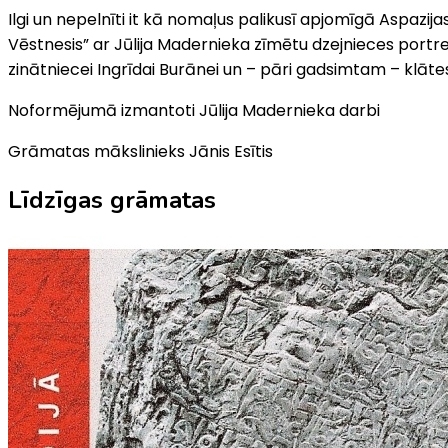
Ilgi un nepelnīti it kā nomaļus palikusī apjomīgā Aspazija
Vēstnesis” ar Jūlija Madernieka zīmētu dzejnieces portre
zinātniecei Ingrīdai Burānei un – pāri gadsimtam – klāt
Noformējumā izmantoti Jūlija Madernieka darbi
Grāmatas mākslinieks Jānis Esītis
Līdzīgas grāmatas