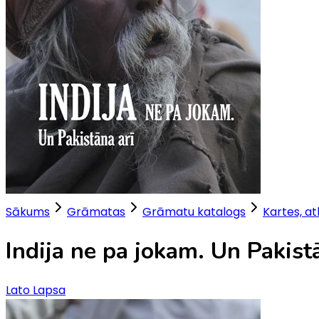
Sākums
Grāmatas
Grāmatu katalogs
Kartes, at
Indija ne pa jokam. Un Pakist
Lato Lapsa