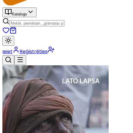
Katalogs
Ieiet
Reģistrēties