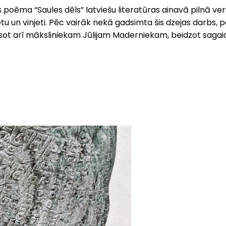
s poēma “Saules dēls” latviešu literatūras ainavā pilnā ver
tu un vinjeti. Pēc vairāk nekā gadsimta šis dzejas darbs,
esot arī māksliniekam Jūlijam Maderniekam, beidzot sagai