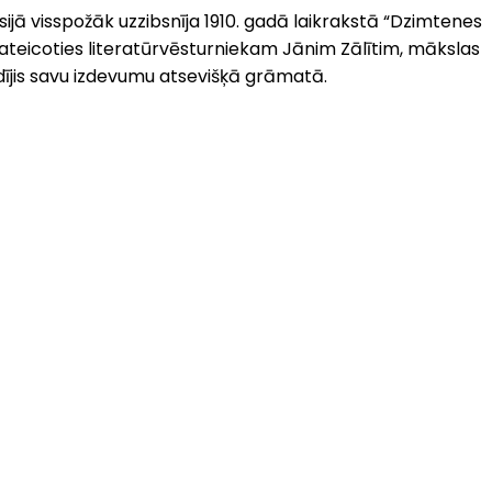
sijā visspožāk uzzibsnīja 1910. gadā laikrakstā “Dzimtenes
 pateicoties literatūrvēsturniekam Jānim Zālītim, mākslas
dījis savu izdevumu atsevišķā grāmatā.