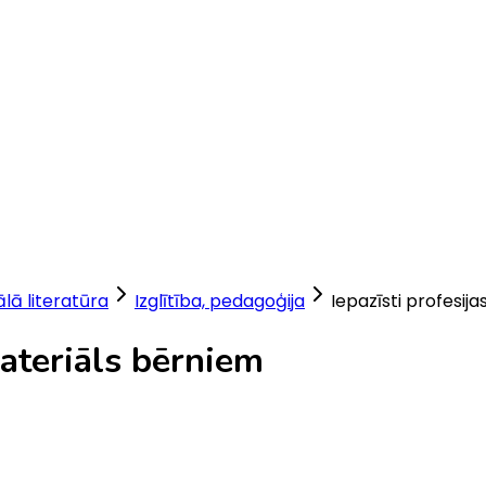
lā literatūra
Izglītība, pedagoģija
Iepazīsti profesij
materiāls bērniem