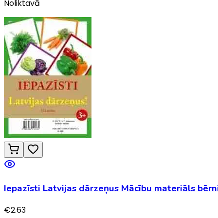
Noliktavā
Iepazīsti Latvijas dārzeņus Mācību materiāls bēr
€
2.63