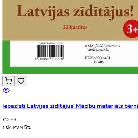
Iepazīsti Latvijas zīdītājus! Mācību materiāls bēr
€
2.63
t.sk. PVN
5
%