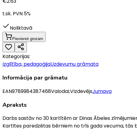
€
2.63
t.sk. PVN
5
%
Noliktavā
Pievienot grozam
Kategorijas:
Izglītība, pedagoģija
Uzdevumu grāmata
Informācija par grāmatu
EAN
9789984387468
Valoda
LV
Izdevējs
Jumava
Apraksts
Darbs sastāv no 30 kartītēm ar Dinas Ābeles zīmējumiem. Ka
Kartītes paredzētas bērniem no trīs gada vecuma, tās 