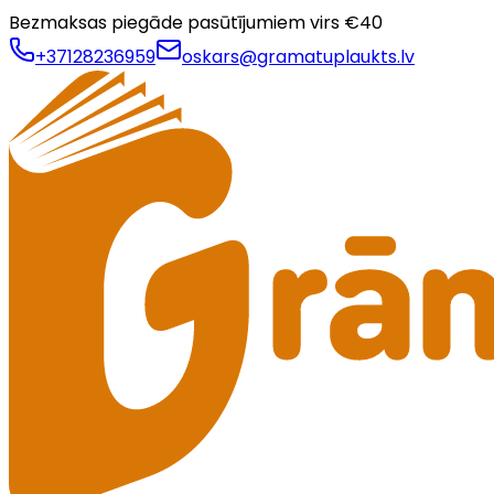
Bezmaksas piegāde pasūtījumiem virs €
40
+37128236959
oskars@gramatuplaukts.lv