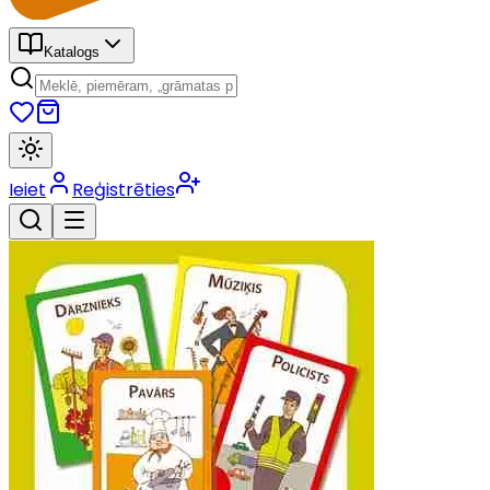
Katalogs
Ieiet
Reģistrēties