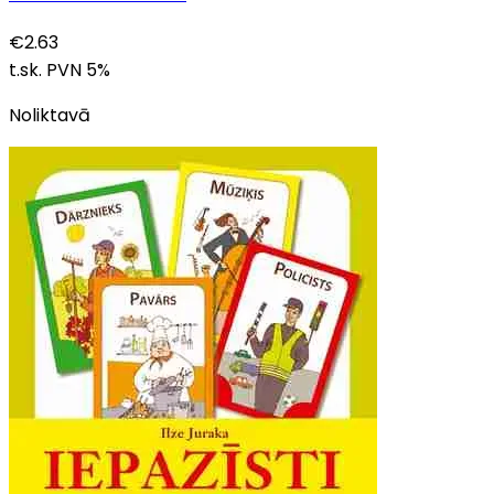
€
2.63
t.sk. PVN
5
%
Noliktavā