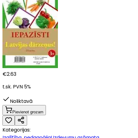
€
2.63
t.sk. PVN
5
%
Noliktavā
Pievienot grozam
Kategorijas:
Izglītība, pedagoģija
Uzdevumu grāmata