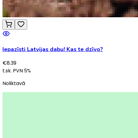
Iepazīsti Latvijas dabu! Kas te dzīvo?
€
8.39
t.sk. PVN
5
%
Noliktavā