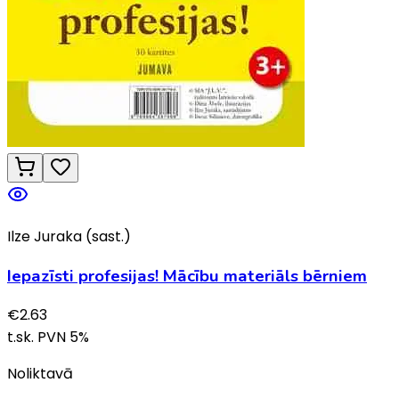
Ilze Juraka (sast.)
Iepazīsti profesijas! Mācību materiāls bērniem
€
2.63
t.sk. PVN
5
%
Noliktavā