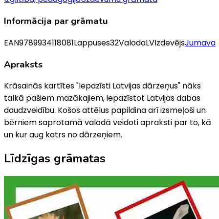
Informācija par grāmatu
EAN
9789934118081
Lappuses
32
Valoda
LV
Izdevējs
Jumava
Apraksts
Krāsainās kartītes "Iepazīsti Latvijas dārzeņus" nāks
talkā pašiem mazākajiem, iepazīstot Latvijas dabas
daudzveidību. Košos attēlus papildina arī izsmeļoši un
bērniem saprotamā valodā veidoti apraksti par to, kā
un kur aug katrs no dārzeņiem.
Līdzīgas grāmatas