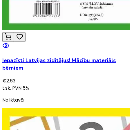
Iepazīsti Latvijas zīdītājus! Mācību materiāls
bērniem
€
2.63
t.sk. PVN
5
%
Noliktavā