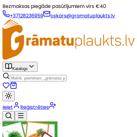
Bezmaksas piegāde pasūtījumiem virs €
40
+37128236959
oskars@gramatuplaukts.lv
Katalogs
Ieiet
Reģistrēties