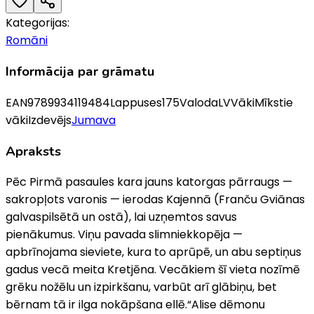
Kategorijas:
Romāni
Informācija par grāmatu
EAN
9789934119484
Lappuses
175
Valoda
LV
Vāki
Mīkstie
vāki
Izdevējs
Jumava
Apraksts
Pēc Pirmā pasaules kara jauns katorgas pārraugs —
sakropļots varonis — ierodas Kajennā (Franču Gviānas
galvaspilsētā un ostā), lai uzņemtos savus
pienākumus. Viņu pavada slimniekkopēja —
apbrīnojama sieviete, kura to aprūpē, un abu septiņus
gadus vecā meita Kretjēna. Vecākiem šī vieta nozīmē
grēku nožēlu un izpirkšanu, varbūt arī glābiņu, bet
bērnam tā ir ilga nokāpšana ellē.“Alise dēmonu