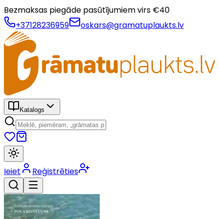
Bezmaksas piegāde pasūtījumiem virs €
40
+37128236959
oskars@gramatuplaukts.lv
Katalogs
Ieiet
Reģistrēties