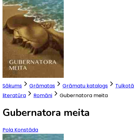
Sākums
Grāmatas
Grāmatu katalogs
Tulkotā
literatūra
Romāni
Gubernatora meita
Gubernatora meita
Pola Konstāda