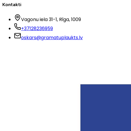
Kontakti
Vagonu iela 31-1
, Rīga
, 1009
+37128236959
oskars@gramatuplaukts.lv