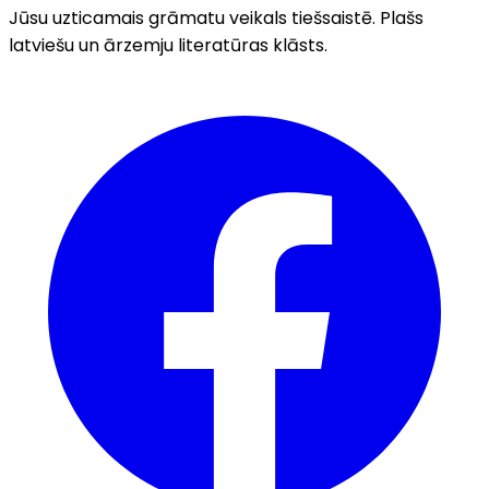
Jūsu uzticamais grāmatu veikals tiešsaistē. Plašs
latviešu un ārzemju literatūras klāsts.