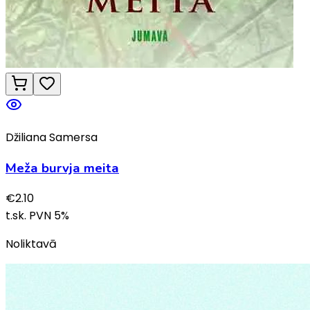
Džiliana Samersa
Meža burvja meita
€
2.10
t.sk. PVN
5
%
Noliktavā