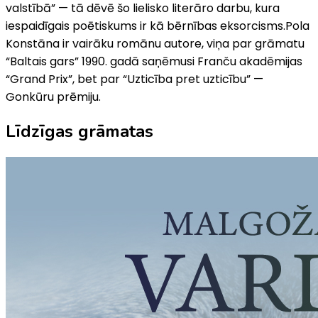
valstībā” — tā dēvē šo lielisko literāro darbu, kura
iespaidīgais poētiskums ir kā bērnības eksorcisms.Pola
Konstāna ir vairāku romānu autore, viņa par grāmatu
“Baltais gars” 1990. gadā saņēmusi Franču akadēmijas
“Grand Prix”, bet par “Uzticība pret uzticību” —
Gonkūru prēmiju.
Līdzīgas grāmatas