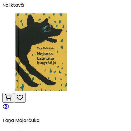
Noliktavā
Taņa Maļarčuka