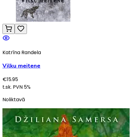
Katrīna Randela
Vilku meitene
€
15.95
t.sk. PVN
5
%
Noliktavā