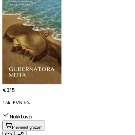
€
3.15
t.sk. PVN
5
%
Noliktavā
Pievienot grozam