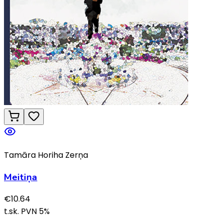
Tamāra Horiha Zerņa
Meitiņa
€
10.64
t.sk. PVN
5
%