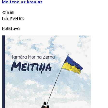
Meitene uz kraujas
€
15.55
t.sk. PVN
5
%
Noliktavā