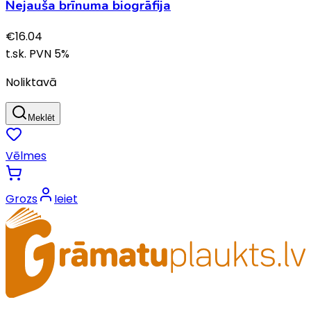
Nejauša brīnuma biogrāfija
€
16.04
t.sk. PVN
5
%
Noliktavā
Meklēt
Vēlmes
Grozs
Ieiet