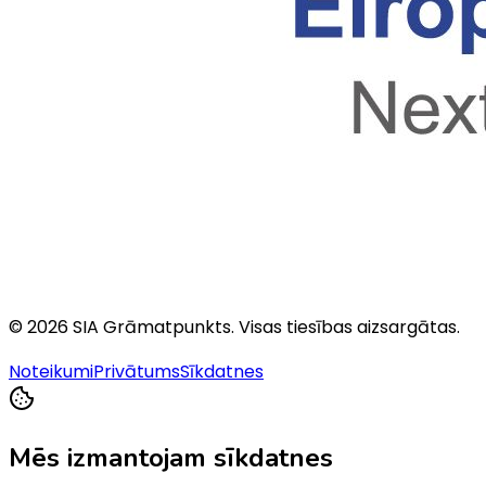
©
2026
SIA Grāmatpunkts
. Visas tiesības aizsargātas.
Noteikumi
Privātums
Sīkdatnes
Mēs izmantojam sīkdatnes