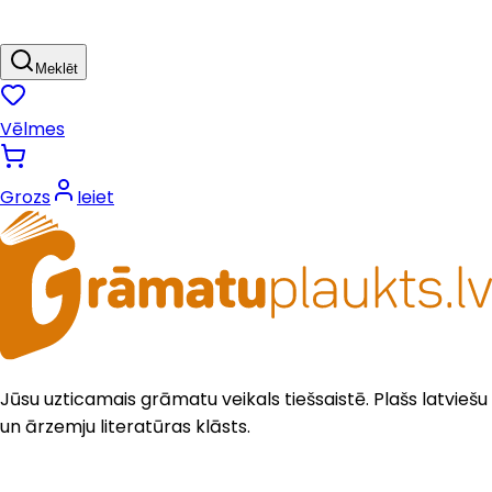
Meklēt
Vēlmes
Grozs
Ieiet
Jūsu uzticamais grāmatu veikals tiešsaistē. Plašs latviešu
un ārzemju literatūras klāsts.