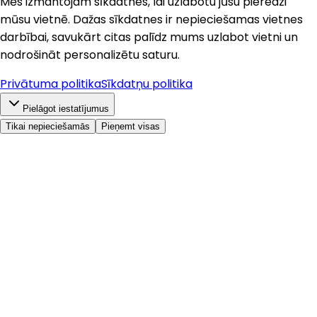
Mēs izmantojam sīkdatnes, lai uzlabotu jūsu pieredzi
mūsu vietnē. Dažas sīkdatnes ir nepieciešamas vietnes
darbībai, savukārt citas palīdz mums uzlabot vietni un
nodrošināt personalizētu saturu.
Privātuma politika
Sīkdatņu politika
Pielāgot iestatījumus
Tikai nepieciešamās
Pieņemt visas