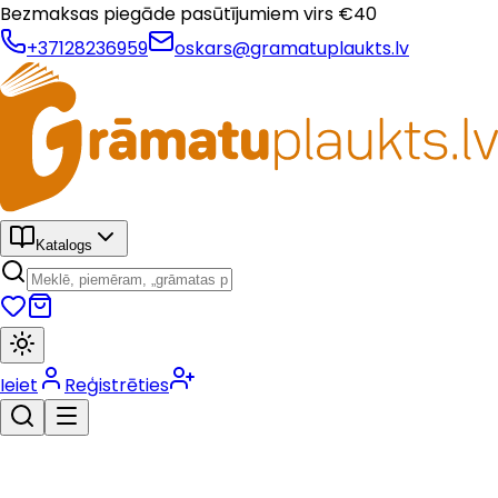
Bezmaksas piegāde pasūtījumiem virs €
40
+37128236959
oskars@gramatuplaukts.lv
Katalogs
Ieiet
Reģistrēties