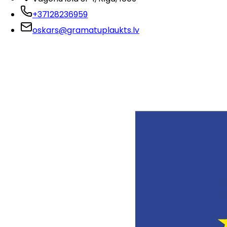
+37128236959
oskars@gramatuplaukts.lv