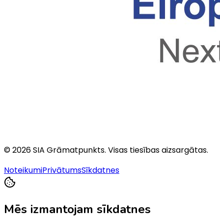
©
2026
SIA Grāmatpunkts
. Visas tiesības aizsargātas.
Noteikumi
Privātums
Sīkdatnes
Mēs izmantojam sīkdatnes