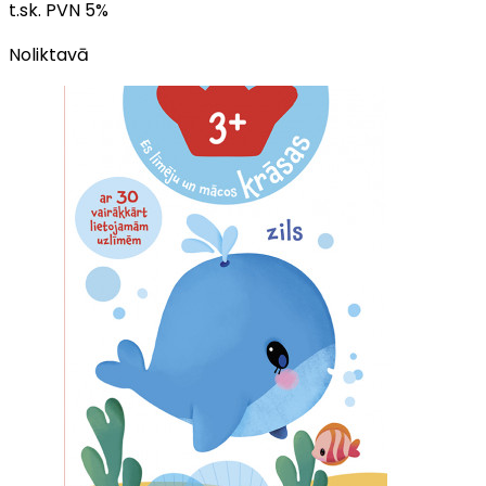
t.sk. PVN
5
%
Noliktavā