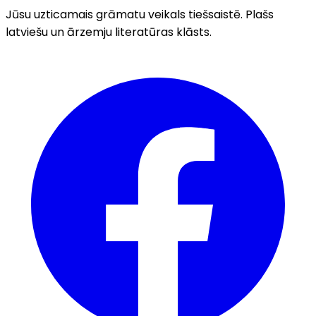
Jūsu uzticamais grāmatu veikals tiešsaistē. Plašs
latviešu un ārzemju literatūras klāsts.