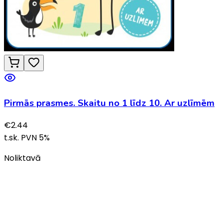
Pirmās prasmes. Skaitu no 1 līdz 10. Ar uzlīmēm
€
2.44
t.sk. PVN
5
%
Noliktavā