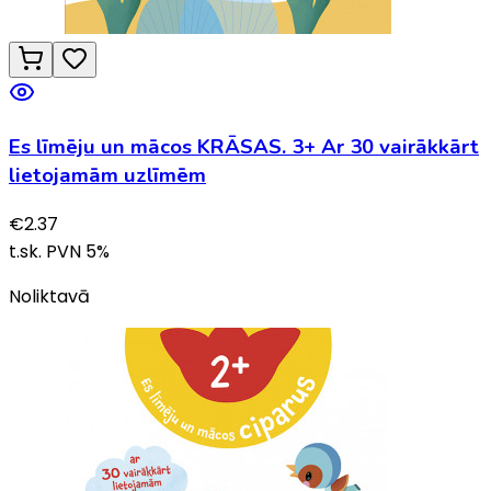
Es līmēju un mācos KRĀSAS. 3+ Ar 30 vairākkārt
lietojamām uzlīmēm
€
2.37
t.sk. PVN
5
%
Noliktavā