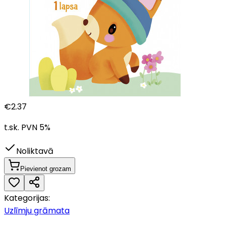
€
2.37
t.sk. PVN
5
%
Noliktavā
Pievienot grozam
Kategorijas:
Uzlīmju grāmata