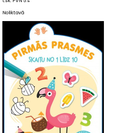
t.sk. PVN
5
%
Noliktavā