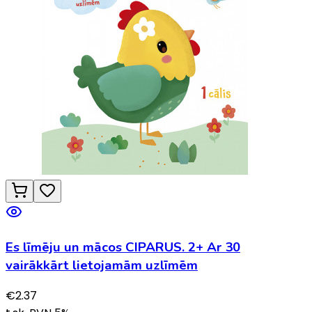
Es līmēju un mācos CIPARUS. 2+ Ar 30
vairākkārt lietojamām uzlīmēm
€
2.37