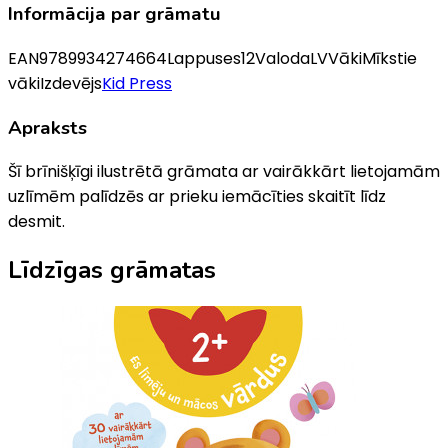
Informācija par grāmatu
EAN
9789934274664
Lappuses
12
Valoda
LV
Vāki
Mīkstie
vāki
Izdevējs
Kid Press
Apraksts
Šī brīnišķīgi ilustrētā grāmata ar vairākkārt lietojamām
uzlīmēm palīdzēs ar prieku iemācīties skaitīt līdz
desmit.
Līdzīgas grāmatas