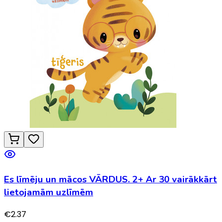
Es līmēju un mācos VĀRDUS. 2+ Ar 30 vairākkārt
lietojamām uzlīmēm
€
2.37