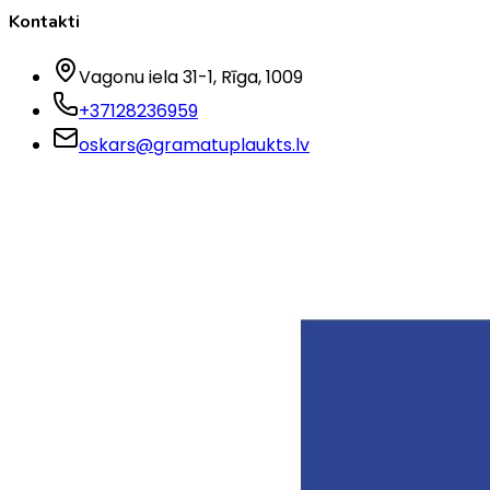
Kontakti
Vagonu iela 31-1
, Rīga
, 1009
+37128236959
oskars@gramatuplaukts.lv