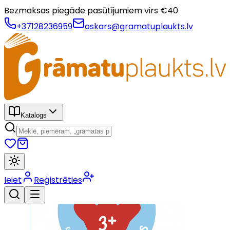
Bezmaksas piegāde pasūtījumiem virs €
40
+37128236959
oskars@gramatuplaukts.lv
Katalogs
Ieiet
Reģistrēties