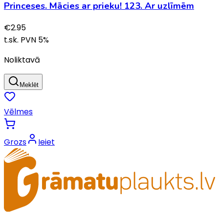
Princeses. Mācies ar prieku! 123. Ar uzlīmēm
€
2.95
t.sk. PVN
5
%
Noliktavā
Meklēt
Vēlmes
Grozs
Ieiet