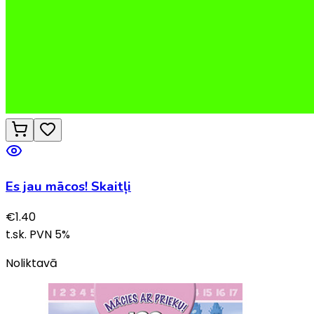
Es jau mācos! Skaitļi
€
1.40
t.sk. PVN
5
%
Noliktavā