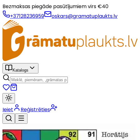
Bezmaksas piegāde pasūtījumiem virs €
40
+37128236959
oskars@gramatuplaukts.lv
Katalogs
Ieiet
Reģistrēties