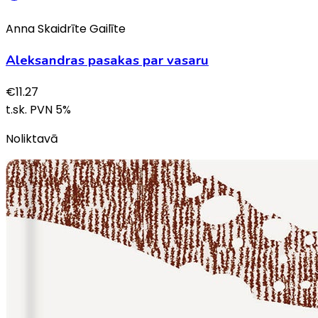
Anna Skaidrīte Gailīte
Aleksandras pasakas par vasaru
€
11.27
t.sk. PVN
5
%
Noliktavā