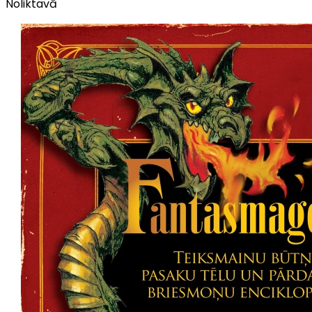
Noliktavā