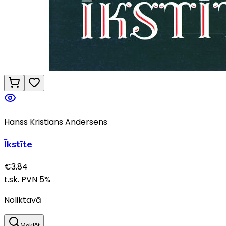
Hanss Kristians Andersens
Īkstīte
€
3.84
t.sk. PVN
5
%
Noliktavā
Meklēt