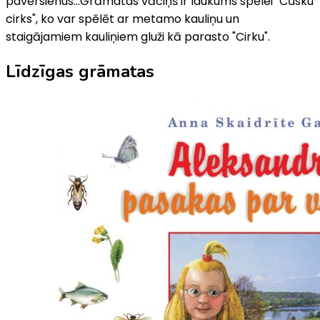
pavērsienus...Grāmatas vāciņš ir laukums spēlei "Čūsku
cirks", ko var spēlēt ar metamo kauliņu un
staigājamiem kauliņiem gluži kā parasto "Cirku".
Līdzīgas grāmatas