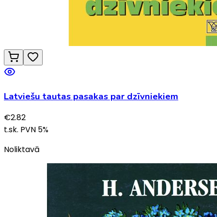
Latviešu tautas pasakas par dzīvniekiem
€
2.82
t.sk. PVN
5
%
Noliktavā