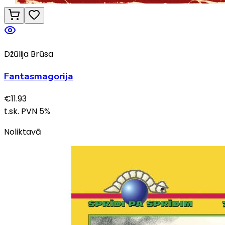
Džūlija Brūsa
Fantasmagorija
€
11.93
t.sk. PVN
5
%
Noliktavā