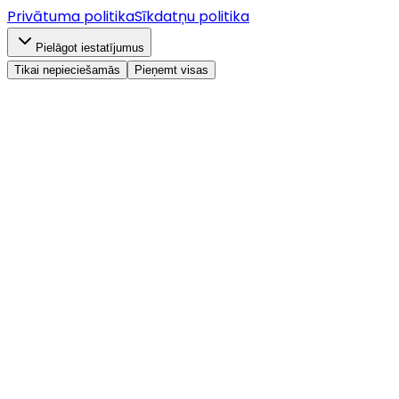
Privātuma politika
Sīkdatņu politika
Pielāgot iestatījumus
Tikai nepieciešamās
Pieņemt visas