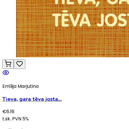
Emīlija Marjutina
Tieva, gara tēva josta...
€
6.16
t.sk. PVN
5
%