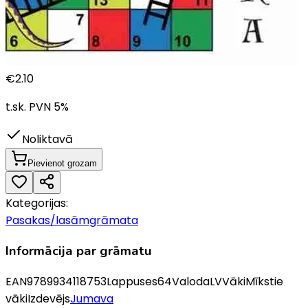
€
2.10
t.sk. PVN
5
%
Noliktavā
Pievienot grozam
Kategorijas:
Pasakas/lasāmgrāmata
Informācija par grāmatu
EAN
9789934118753
Lappuses
64
Valoda
LV
Vāki
Mīkstie
vāki
Izdevējs
Jumava