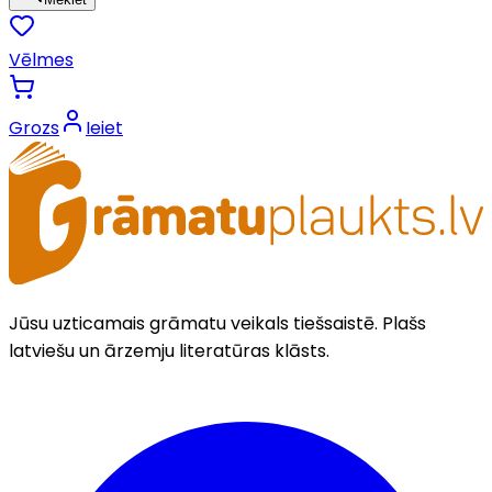
Vēlmes
Grozs
Ieiet
Jūsu uzticamais grāmatu veikals tiešsaistē. Plašs
latviešu un ārzemju literatūras klāsts.