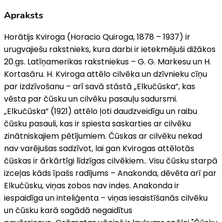
Apraksts
Horātijs Kviroga (Horacio Quiroga, 1878 – 1937) ir
urugvajiešu rakstnieks, kura darbi ir ietekmējuši dižākos
20.gs. Latīņamerikas rakstniekus – G. G. Markesu un H.
Kortasāru. H. Kviroga attēlo cilvēka un dzīvnieku cīņu
par izdzīvošanu – arī savā stāstā „Elkučūska”, kas
vēsta par čūsku un cilvēku pasauļu sadursmi.
„Elkučūska” (1921) attēlo ļoti daudzveidīgu un raibu
čūsku pasauli, kas ir spiesta saskarties ar cilvēku
zinātniskajiem pētījumiem. Čūskas ar cilvēku nekad
nav varējušas sadzīvot, lai gan Kvirogas attēlotās
čūskas ir ārkārtīgi līdzīgas cilvēkiem.. Visu čūsku starpā
izceļas kāds īpašs radījums – Anakonda, dēvēta arī par
Elkučūsku, viņas zobos nav indes. Anakonda ir
iespaidīga un inteliģenta – viņas iesaistīšanās cilvēku
un čūsku karā sagādā negaidītus