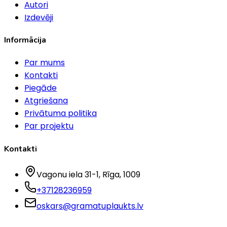
Autori
Izdevēji
Informācija
Par mums
Kontakti
Piegāde
Atgriešana
Privātuma politika
Par projektu
Kontakti
Vagonu iela 31-1
, Rīga
, 1009
+37128236959
oskars@gramatuplaukts.lv