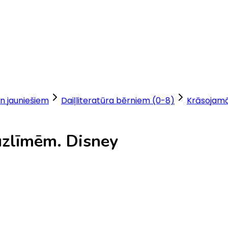
n jauniešiem
Daiļliteratūra bērniem (0-8)
Krāsojam
uzlīmēm. Disney