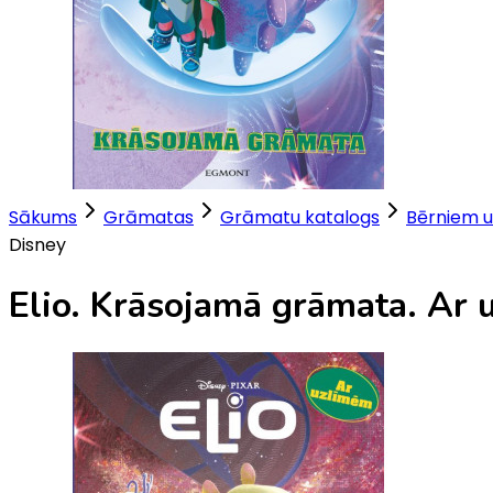
Sākums
Grāmatas
Grāmatu katalogs
Bērniem u
Disney
Elio. Krāsojamā grāmata. Ar 