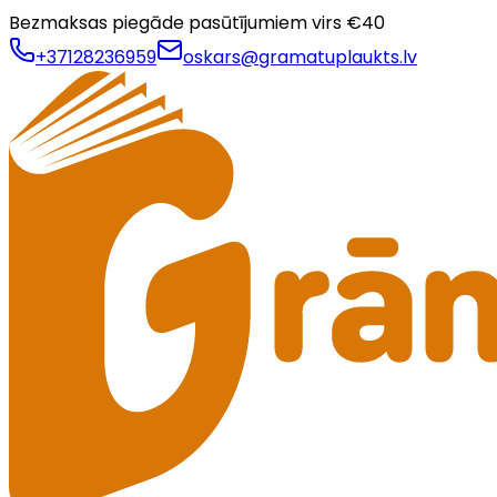
Bezmaksas piegāde pasūtījumiem virs €
40
+37128236959
oskars@gramatuplaukts.lv