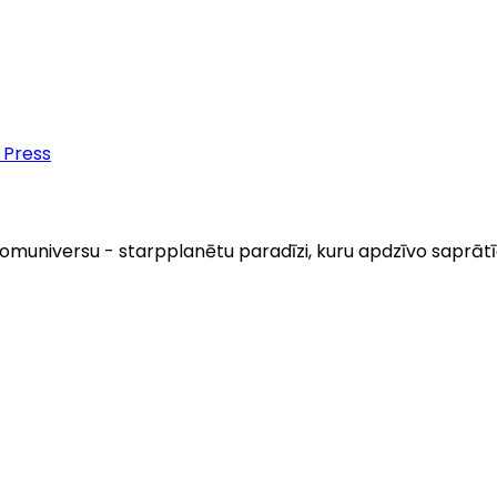
 Press
i Komuniversu - starpplanētu paradīzi, kuru apdzīvo sapr