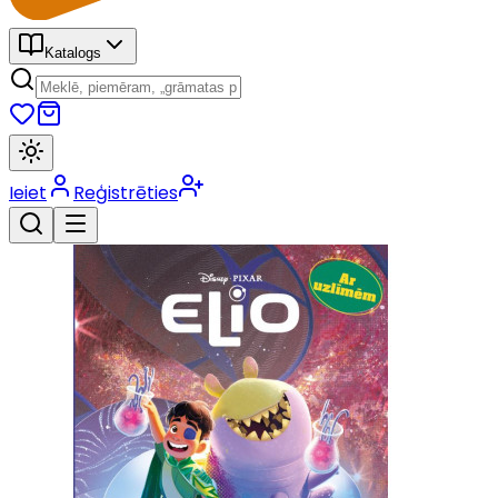
Katalogs
Ieiet
Reģistrēties