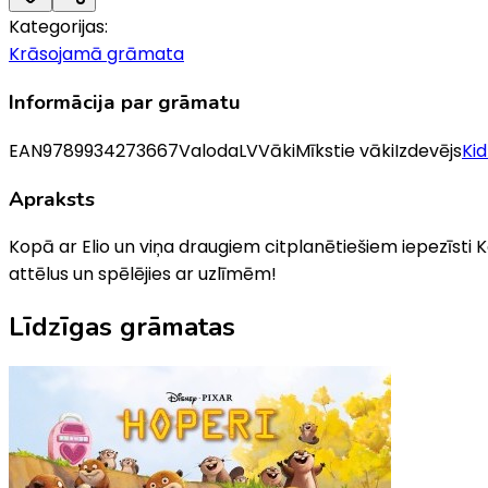
Kategorijas:
Krāsojamā grāmata
Informācija par grāmatu
EAN
9789934273667
Valoda
LV
Vāki
Mīkstie vāki
Izdevējs
Kid
Apraksts
Kopā ar Elio un viņa draugiem citplanētiešiem iepezīst
attēlus un spēlējies ar uzlīmēm!
Līdzīgas grāmatas