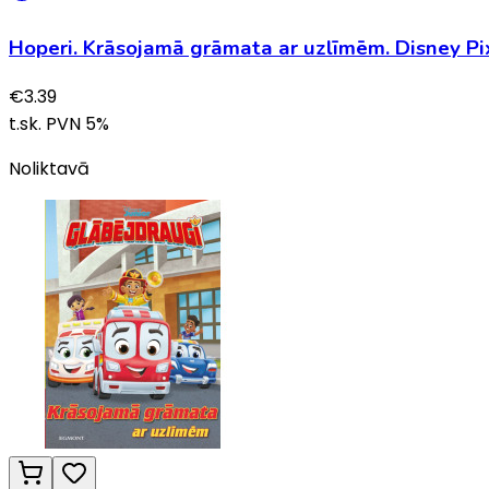
Hoperi. Krāsojamā grāmata ar uzlīmēm. Disney Pi
€
3.39
t.sk. PVN
5
%
Noliktavā