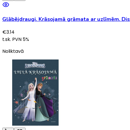
Glābējdraugi. Krāsojamā grāmata ar uzlīmēm. Dis
€
3.14
t.sk. PVN
5
%
Noliktavā