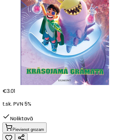
€
3.01
t.sk. PVN
5
%
Noliktavā
Pievienot grozam