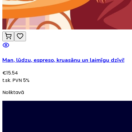
Man, lūdzu, espreso, kruasānu un laimīgu dzīvi!
€
15.54
t.sk. PVN
5
%
Noliktavā