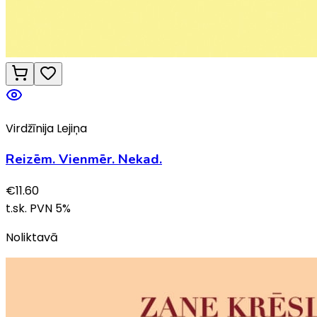
Virdžīnija Lejiņa
Reizēm. Vienmēr. Nekad.
€
11.60
t.sk. PVN
5
%
Noliktavā