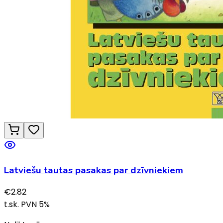
Latviešu tautas pasakas par dzīvniekiem
€
2.82
t.sk. PVN
5
%