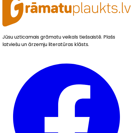
Jūsu uzticamais grāmatu veikals tiešsaistē. Plašs
latviešu un ārzemju literatūras klāsts.