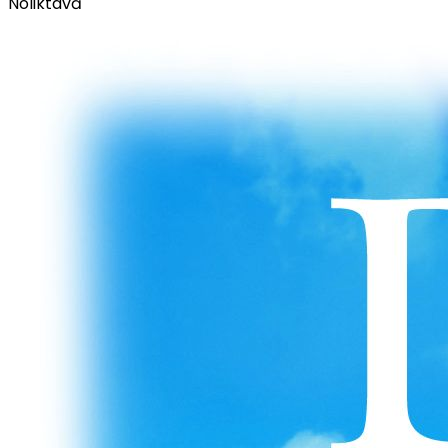
Noliktavā