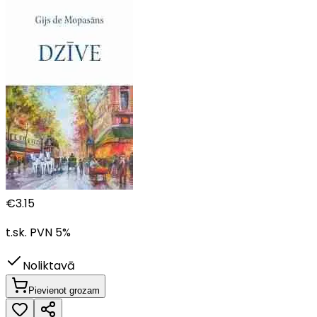
€
3.15
t.sk. PVN
5
%
Noliktavā
Pievienot grozam