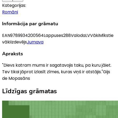
Kategorijas:
Romāni
Informācija par grāmatu
EAN
9789934200564
Lappuses
288
Valoda
LV
Vāki
Mīkstie
vāki
Izdevējs
Jumava
Apraksts
"Dievs katram mums ir sagatavojis taku, pa kuru jāiet.
Tev tikai jāprot izlasīt zīmes, kuras viņš ir atstājis."Gijs
de Mopasāns
Līdzīgas grāmatas