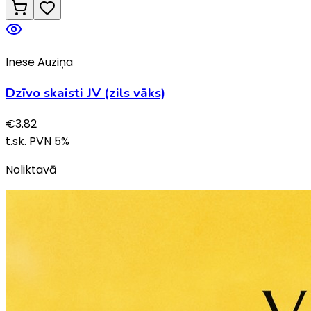
Inese Auziņa
Dzīvo skaisti JV (zils vāks)
€
3.82
t.sk. PVN
5
%
Noliktavā