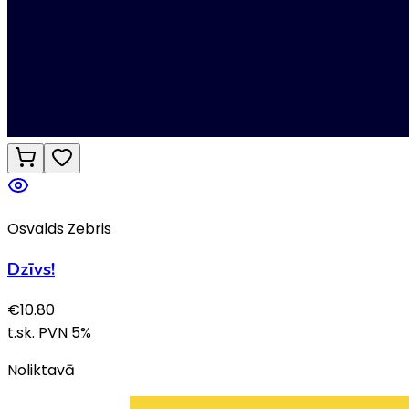
Osvalds Zebris
Dzīvs!
€
10.80
t.sk. PVN
5
%
Noliktavā