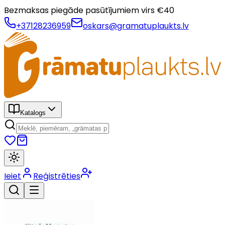
Bezmaksas piegāde pasūtījumiem virs €
40
+37128236959
oskars@gramatuplaukts.lv
Katalogs
Ieiet
Reģistrēties