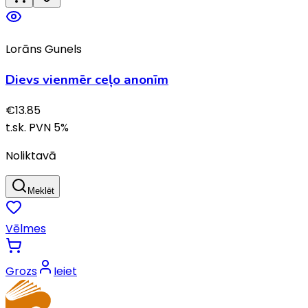
Lorāns Gunels
Dievs vienmēr ceļo anonīm
€
13.85
t.sk. PVN
5
%
Noliktavā
Meklēt
Vēlmes
Grozs
Ieiet