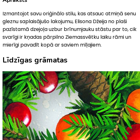
Izmantojot savu oriģinālo stilu, kas atsauc atmiņā senu
gleznu saplaisājušo lakojumu, Elisona Džeija no plaši
pazīstamā dzejoļa uzbur brīnumjauku stāstu par to, cik
svarīgi ir kņadas pārpilno Ziemassvētku laiku rāmi un
mierīgi pavadīt kopā ar saviem mīļajiem.
Līdzīgas grāmatas