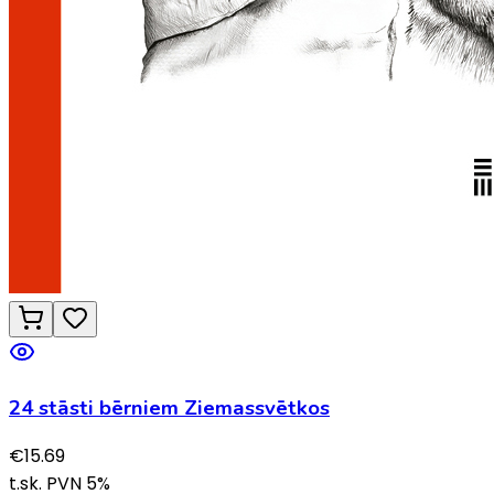
24 stāsti bērniem Ziemassvētkos
€
15.69
t.sk. PVN
5
%