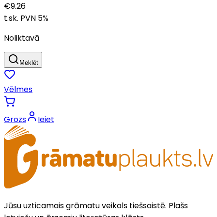
€
9.26
t.sk. PVN
5
%
Noliktavā
Meklēt
Vēlmes
Grozs
Ieiet
Jūsu uzticamais grāmatu veikals tiešsaistē. Plašs