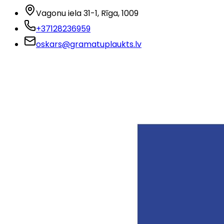
Vagonu iela 31-1
, Rīga
, 1009
+37128236959
oskars@gramatuplaukts.lv