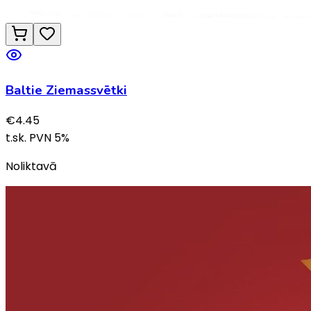
Baltie Ziemassvētki
€
4.45
t.sk. PVN
5
%
Noliktavā