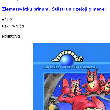
Ziemassvētku brīnumi. Stāsti un dzejoļi ģimenei
€
11.12
t.sk. PVN
5
%
Noliktavā