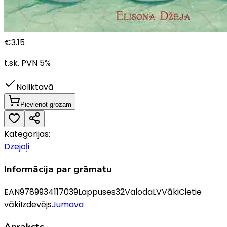
€
3.15
t.sk. PVN
5
%
Noliktavā
Pievienot grozam
Kategorijas:
Dzejoļi
Informācija par grāmatu
EAN
9789934117039
Lappuses
32
Valoda
LV
Vāki
Cietie
vāki
Izdevējs
Jumava
Apraksts