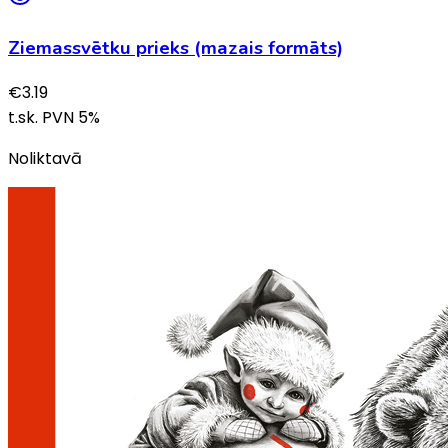
Ziemassvētku prieks (mazais formāts)
€
3.19
t.sk. PVN
5
%
Noliktavā