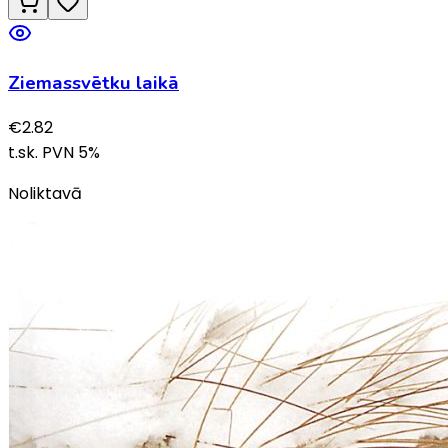
Ziemassvētku laikā
€
2.82
t.sk. PVN
5
%
Noliktavā