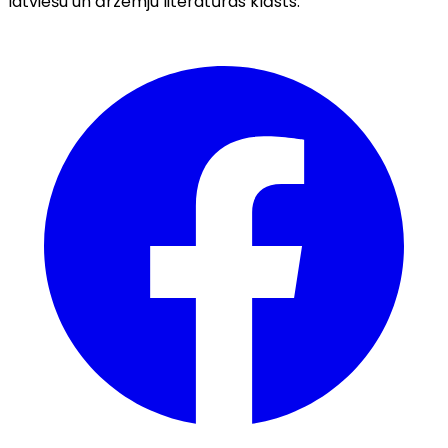
latviešu un ārzemju literatūras klāsts.