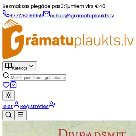
Bezmaksas piegāde pasūtījumiem virs €
40
+37128236959
oskars@gramatuplaukts.lv
Katalogs
Ieiet
Reģistrēties