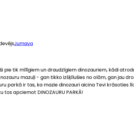
zdevējs
Jumava
 Īpaši pie tik mīlīgiem un draudzīgiem dinozauriem, kādi 
ozauru mazuļi - gan tikko izšķīlušies no olām, gan jau dro
u parkā ir tas, ka mazie dinozauri aicina Tevi krāsoties līdz s
z nāktu tos apciemot DINOZAURU PARKĀ!