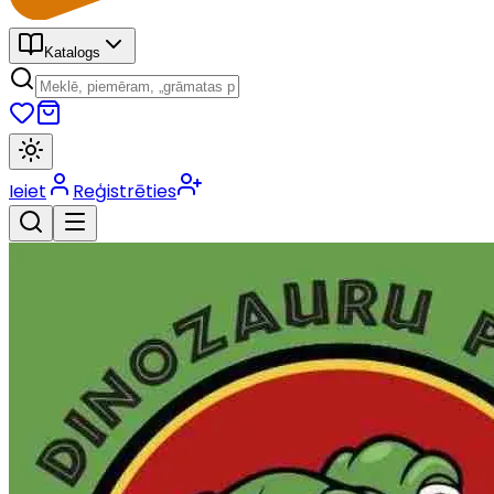
Katalogs
Ieiet
Reģistrēties