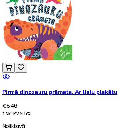
Pirmā dinozauru grāmata. Ar lielu plakātu
€
8.46
t.sk. PVN
5
%
Noliktavā