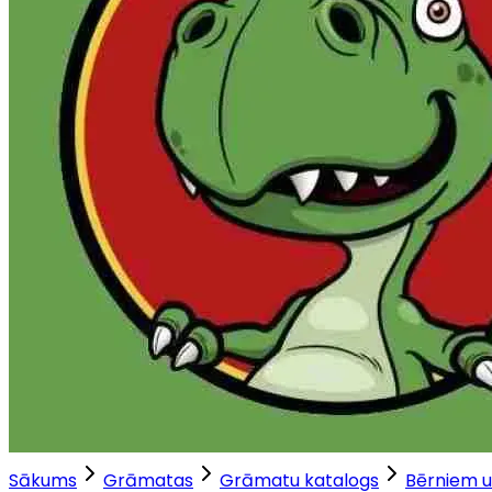
Sākums
Grāmatas
Grāmatu katalogs
Bērniem u