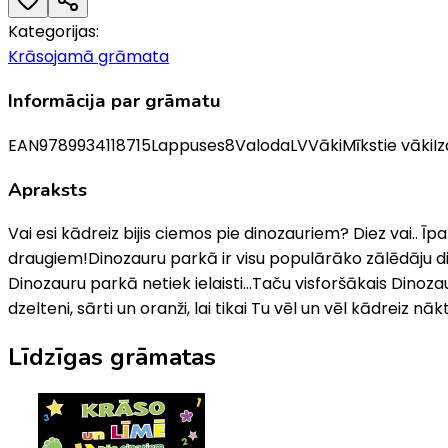
Kategorijas:
Krāsojamā grāmata
Informācija par grāmatu
EAN
9789934118715
Lappuses
8
Valoda
LV
Vāki
Mīkstie vāki
I
Apraksts
Vai esi kādreiz bijis ciemos pie dinozauriem? Diez vai..
draugiem!Dinozauru parkā ir visu populārāko zālēdāju din
Dinozauru parkā netiek ielaisti...Taču visforšākais Dinozaur
dzelteni, sārti un oranži, lai tikai Tu vēl un vēl kādrei
Līdzīgas grāmatas