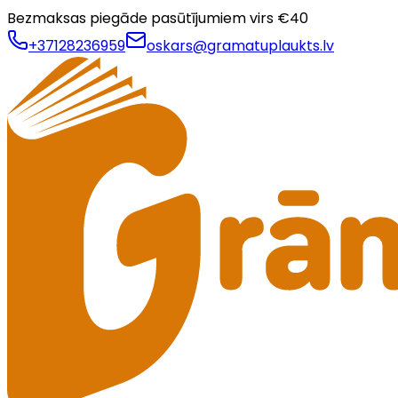
Bezmaksas piegāde pasūtījumiem virs €
40
+37128236959
oskars@gramatuplaukts.lv