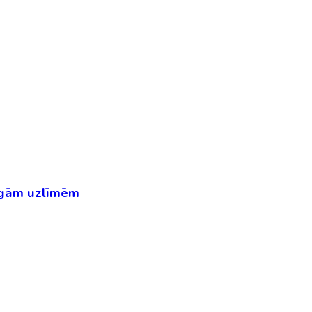
cīgām uzlīmēm