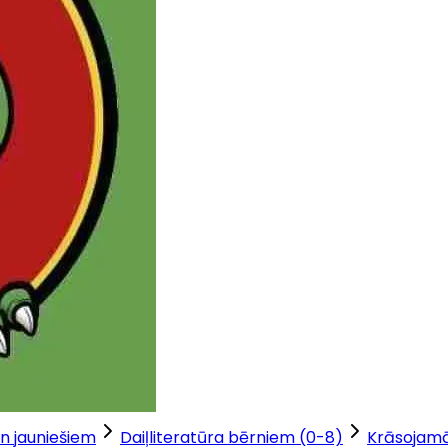
n jauniešiem
Daiļliteratūra bērniem (0-8)
Krāsojam