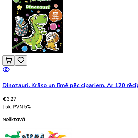
Dinozauri. Krāso un līmē pēc cipariem. Ar 120 rē
€
3.27
t.sk. PVN
5
%
Noliktavā