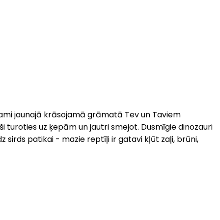
atrodami jaunajā krāsojamā grāmatā Tev un Taviem
ši turoties uz ķepām un jautri smejot. Dusmīgie dinozauri
irds patikai - mazie reptīļi ir gatavi kļūt zaļi, brūni,