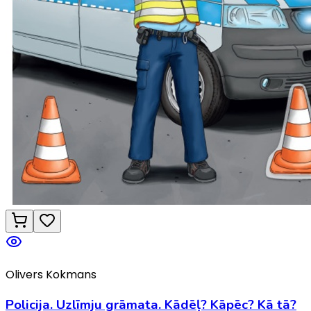
Olivers Kokmans
Policija. Uzlīmju grāmata. Kādēļ? Kāpēc? Kā tā?