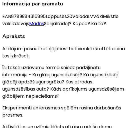
Informācija par grāmatu
EAN
9789984316895
Lappuses
20
Valoda
LV
Vāki
Mīkstie
vāki
Izdevējs
Madris
Sērija
Kādēļ? Kāpēc? Kā tā?
Apraksts
Atklājam pasauli rotaļājoties! ‍Lieli vienkārši attēli aicina
tos izkrāsot.
Īsi teksti uzdevumu formā sniedz padziļinātu
informāciju - ‍Ko glābj ugunsdzēsēji? ‍Kā ugunsdzēsēji
glābēji apdzēš ugunsgrēku? ‍Kas atrodas
ugunsdzēsības auto? ‍Kāds aprīkojums ugunsdzēsējiem
glābējiem nepieciešams? ‍
Eksperimenti un ierosmes spēlēm rosina darbošanās
prasmes. ‍
Aktivitātes un uzlīmju klāsts atraisa radošo domu.