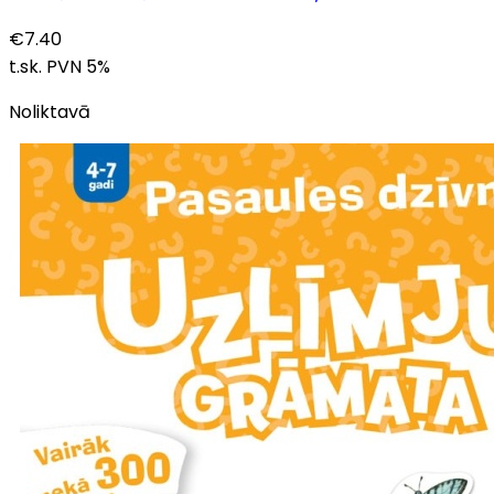
€
7.40
t.sk. PVN
5
%
Noliktavā