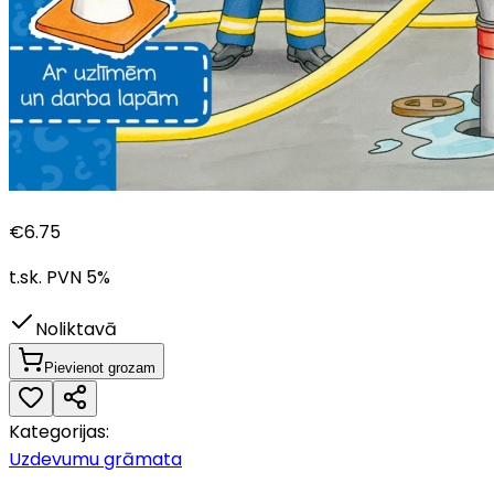
€
6.75
t.sk. PVN
5
%
Noliktavā
Pievienot grozam
Kategorijas:
Uzdevumu grāmata