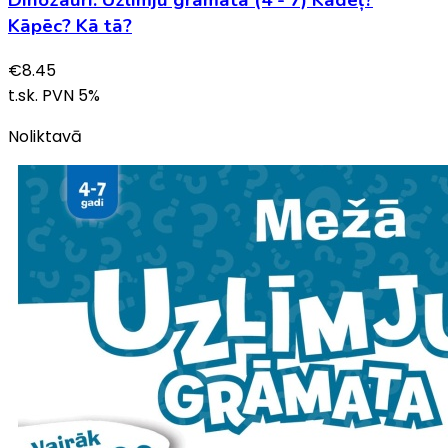
Dinozauri. Uzlīmju grāmata (4 - 7) Kādēļ?
Kāpēc? Kā tā?
€
8.45
t.sk. PVN
5
%
Noliktavā