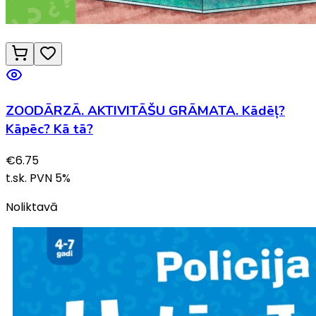
ZOODĀRZĀ. AKTIVITĀŠU GRĀMATA. Kādēļ?
Kāpēc? Kā tā?
€
6.75
t.sk. PVN
5
%
Noliktavā