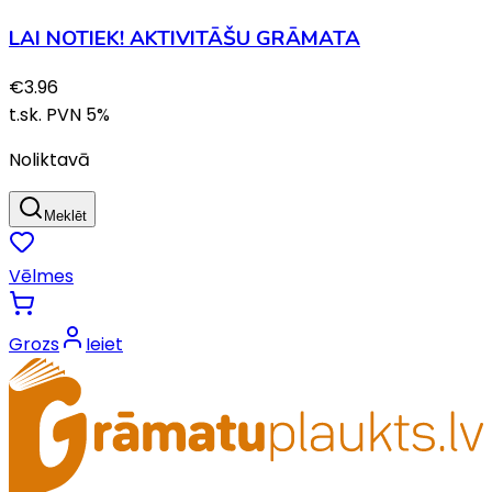
LAI NOTIEK! AKTIVITĀŠU GRĀMATA
€
3.96
t.sk. PVN
5
%
Noliktavā
Meklēt
Vēlmes
Grozs
Ieiet