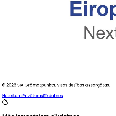
©
2026
SIA Grāmatpunkts
. Visas tiesības aizsargātas.
Noteikumi
Privātums
Sīkdatnes