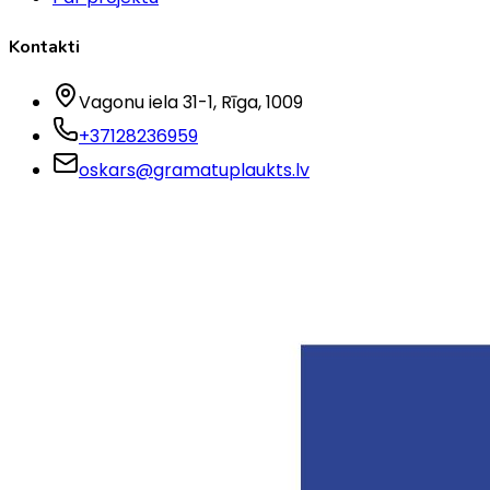
Kontakti
Vagonu iela 31-1
, Rīga
, 1009
+37128236959
oskars@gramatuplaukts.lv