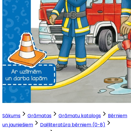
Sākums
Grāmatas
Grāmatu katalogs
Bērniem
un jauniešiem
Daiļliteratūra bērniem (0-8)