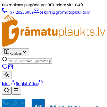
Bezmaksas piegāde pasūtījumiem virs €
40
+37128236959
oskars@gramatuplaukts.lv
Katalogs
Ieiet
Reģistrēties