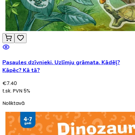
Pasaules dzīvnieki. Uzlīmju grāmata. Kādēļ?
Kāpēc? Kā tā?
€
7.40
t.sk. PVN
5
%
Noliktavā