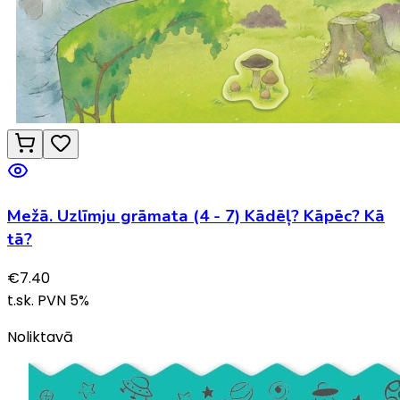
Mežā. Uzlīmju grāmata (4 - 7) Kādēļ? Kāpēc? Kā
tā?
€
7.40
t.sk. PVN
5
%
Noliktavā