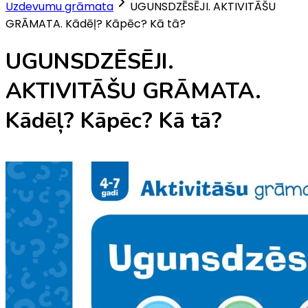
Uzdevumu grāmata
UGUNSDZĒSĒJI. AKTIVITĀŠU
GRĀMATA. Kādēļ? Kāpēc? Kā tā?
UGUNSDZĒSĒJI.
AKTIVITĀŠU GRĀMATA.
Kādēļ? Kāpēc? Kā tā?