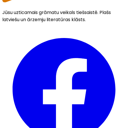
Jūsu uzticamais grāmatu veikals tiešsaistē. Plašs
latviešu un ārzemju literatūras klāsts.