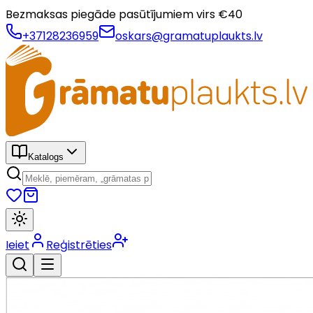
Bezmaksas piegāde pasūtījumiem virs €
40
+37128236959
oskars@gramatuplaukts.lv
Katalogs
Ieiet
Reģistrēties