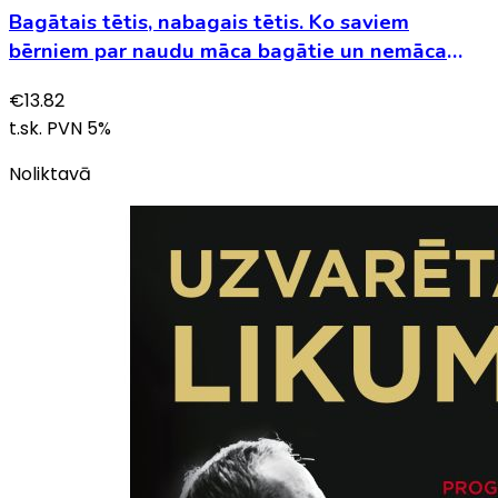
Bagātais tētis, nabagais tētis. Ko saviem
bērniem par naudu māca bagātie un nemāca
nabagie un vidusslānis
€
13.82
t.sk. PVN
5
%
Noliktavā