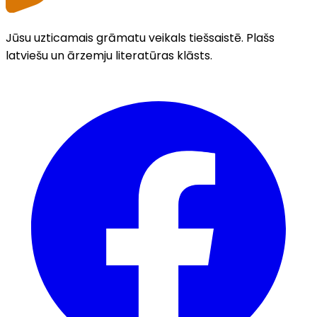
Jūsu uzticamais grāmatu veikals tiešsaistē. Plašs
latviešu un ārzemju literatūras klāsts.