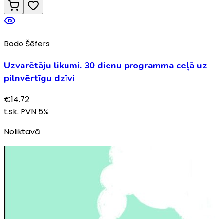
Bodo Šēfers
Uzvarētāju likumi. 30 dienu programma ceļā uz
pilnvērtīgu dzīvi
€
14.72
t.sk. PVN
5
%
Noliktavā