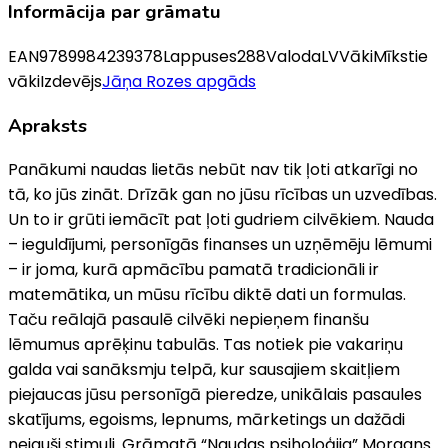
Informācija par grāmatu
EAN
9789984239378
Lappuses
288
Valoda
LV
Vāki
Mīkstie
vāki
Izdevējs
Jāņa Rozes apgāds
Apraksts
Panākumi naudas lietās nebūt nav tik ļoti atkarīgi no
tā, ko jūs zināt. Drīzāk gan no jūsu rīcības un uzvedības.
Un to ir grūti iemācīt pat ļoti gudriem cilvēkiem. Nauda
– ieguldījumi, personīgās finanses un uzņēmēju lēmumi
– ir joma, kurā apmācību pamatā tradicionāli ir
matemātika, un mūsu rīcību diktē dati un formulas.
Taču reālajā pasaulē cilvēki nepieņem finanšu
lēmumus aprēķinu tabulās. Tas notiek pie vakariņu
galda vai sanāksmju telpā, kur sausajiem skaitļiem
piejaucas jūsu personīgā pieredze, unikālais pasaules
skatījums, egoisms, lepnums, mārketings un dažādi
nejauši stimuli. Grāmatā “Naudas psiholoģija” Morgans