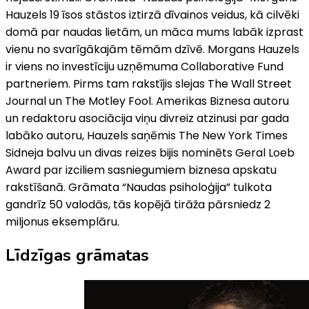
Hauzels 19 īsos stāstos iztirzā dīvainos veidus, kā cilvēki
domā par naudas lietām, un māca mums labāk izprast
vienu no svarīgākajām tēmām dzīvē. Morgans Hauzels
ir viens no investīciju uzņēmuma Collaborative Fund
partneriem. Pirms tam rakstījis slejas The Wall Street
Journal un The Motley Fool. Amerikas Biznesa autoru
un redaktoru asociācija viņu divreiz atzinusi par gada
labāko autoru, Hauzels saņēmis The New York Times
Sidneja balvu un divas reizes bijis nominēts Geral Loeb
Award par izciliem sasniegumiem biznesa apskatu
rakstīšanā. Grāmata “Naudas psiholoģija” tulkota
gandrīz 50 valodās, tās kopējā tirāža pārsniedz 2
miljonus eksemplāru.
Līdzīgas grāmatas