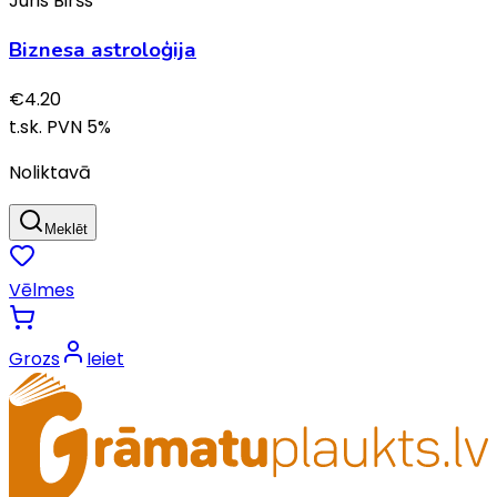
Juris Biršs
Biznesa astroloģija
€
4.20
t.sk. PVN
5
%
Noliktavā
Meklēt
Vēlmes
Grozs
Ieiet