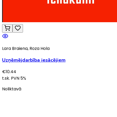
Lara Braiena, Roza Hola
Uzņēmējdarbība iesācējiem
€
10.44
t.sk. PVN
5
%
Noliktavā