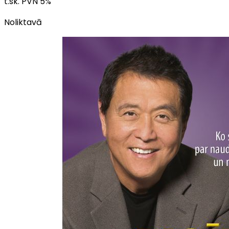
t.sk. PVN
5
%
Noliktavā