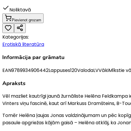
Noliktavā
Pievienot grozam
Kategorijas:
Erotiskā literatūra
Informācija par grāmatu
EAN
9789934906442
Lappuses
120
Valoda
LV
Vāki
Mīkstie vā
Apraksts
Vēl mazliet kautrīgi jaunā žurnāliste Helēna Feldkampa 
Vinters viņu fascinē, kaut arī Markuss Dramšteins, B-Touc
Tomēr Helēna ļaujas Jonas valdzinājumam un pēc kopīga i
pasaule apgriežas kājām gaisā – Helēna atklāj, ka Jonam i