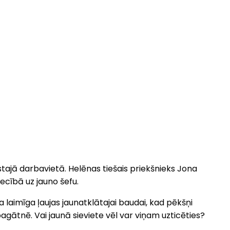
tajā darbavietā. Helēnas tiešais priekšnieks Jona
iecībā uz jauno šefu.
laimīga ļaujas jaunatklātajai baudai, kad pēkšņi
pagātnē. Vai jaunā sieviete vēl var viņam uzticēties?