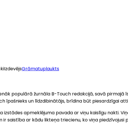
ki
Izdevējs
Grāmatuplaukts
ienāk populārā žurnāla B-Touch redakcijā, savā pirmajā īs
h īpašnieks un līdzdibinātājs, brīdina būt piesardzīgai att
zstādes apmeklējuma pavada ar viņu kaislīgu nakti. Viņa 
r saistība ar kādu likteņa triecienu, ko viņa piedzīvojusi 