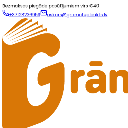
Bezmaksas piegāde pasūtījumiem virs €
40
+37128236959
oskars@gramatuplaukts.lv