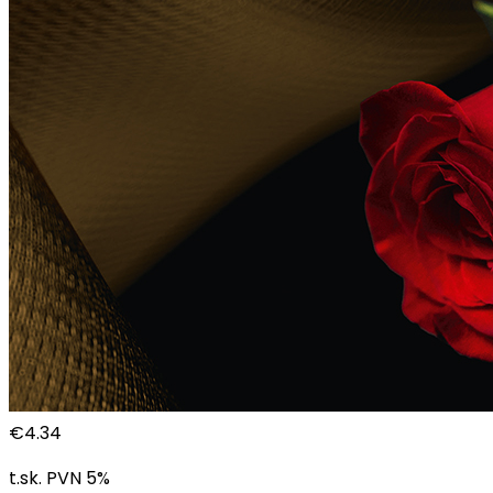
€
4.34
t.sk. PVN
5
%