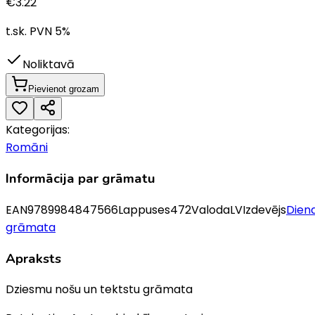
€
3.22
t.sk. PVN
5
%
Noliktavā
Pievienot grozam
Kategorijas:
Romāni
Informācija par grāmatu
EAN
9789984847566
Lappuses
472
Valoda
LV
Izdevējs
Dien
grāmata
Apraksts
Dziesmu nošu un tektstu grāmata