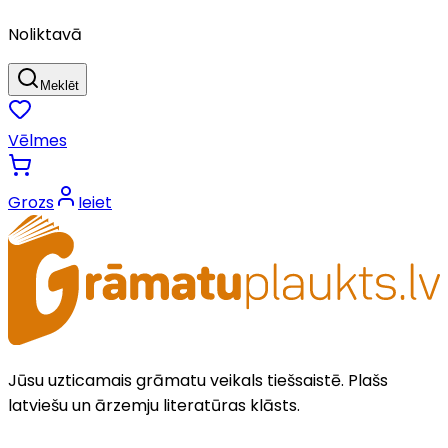
Noliktavā
Meklēt
Vēlmes
Grozs
Ieiet
Jūsu uzticamais grāmatu veikals tiešsaistē. Plašs
latviešu un ārzemju literatūras klāsts.