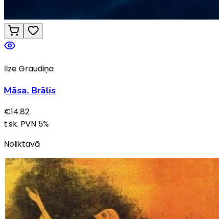
Ilze Graudiņa
Māsa. Brālis
€
14.82
t.sk. PVN
5
%
Noliktavā