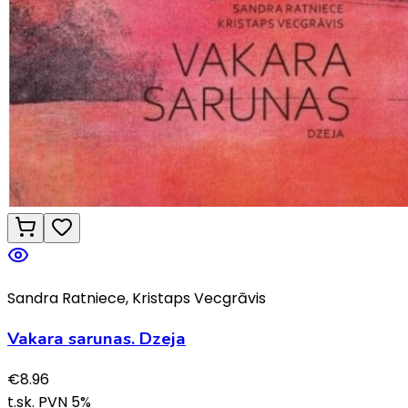
Sandra Ratniece, Kristaps Vecgrāvis
Vakara sarunas. Dzeja
€
8.96
t.sk. PVN
5
%