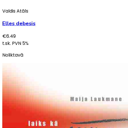
Valdis Atāls
Elles debesis
€
6.49
t.sk. PVN
5
%
Noliktavā