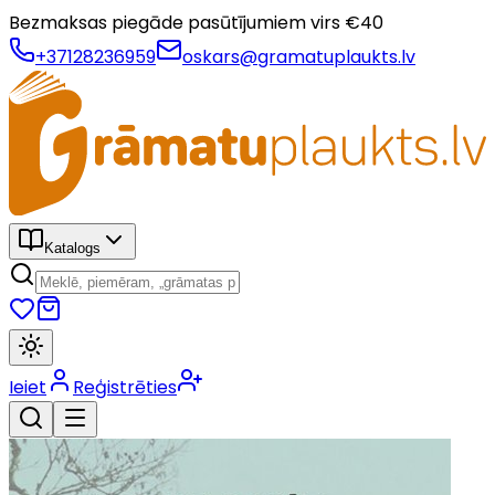
Bezmaksas piegāde pasūtījumiem virs €
40
+37128236959
oskars@gramatuplaukts.lv
Katalogs
Ieiet
Reģistrēties