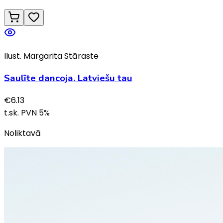
Ilust. Margarita Stāraste
Saulīte dancoja. Latviešu tau
€
6.13
t.sk. PVN
5
%
Noliktavā