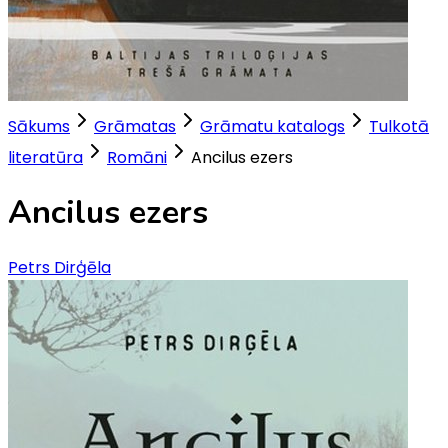
Sākums
Grāmatas
Grāmatu katalogs
Tulkotā
literatūra
Romāni
Ancilus ezers
Ancilus ezers
Petrs Dirģēla