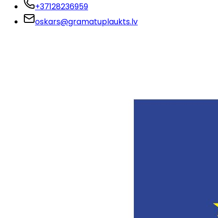
+37128236959
oskars@gramatuplaukts.lv