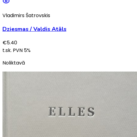
Vladimirs Šatrovskis
Dziesmas / Valdis Atāls
€
5.40
t.sk. PVN
5
%
Noliktavā