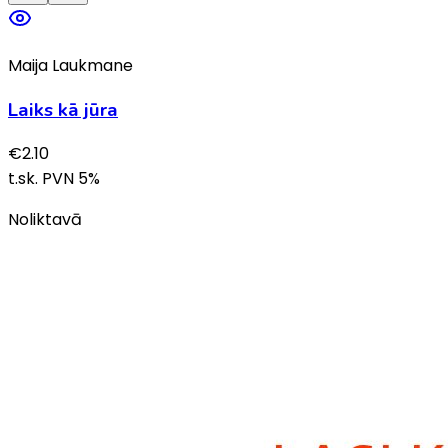
Maija Laukmane
Laiks kā jūra
€
2.10
t.sk. PVN
5
%
Noliktavā