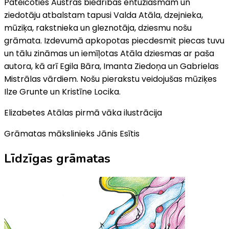
Pateicoties Austras biedrības entuziasmam un
ziedotāju atbalstam tapusi Valda Atāla, dzejnieka,
mūziķa, rakstnieka un gleznotāja, dziesmu nošu
grāmata. Izdevumā apkopotas piecdesmit piecas tuvu
un tālu zināmas un iemīļotas Atāla dziesmas ar paša
autora, kā arī Egila Bāra, Imanta Ziedoņa un Gabrielas
Mistrālas vārdiem. Nošu pierakstu veidojušas mūziķes
Ilze Grunte un Kristīne Locika.
Elizabetes Atālas pirmā vāka ilustrācija
Grāmatas mākslinieks Jānis Esītis
Līdzīgas grāmatas