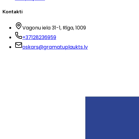
Kontakti
Vagonu iela 31-1
, Rīga
, 1009
+37128236959
oskars@gramatuplaukts.lv