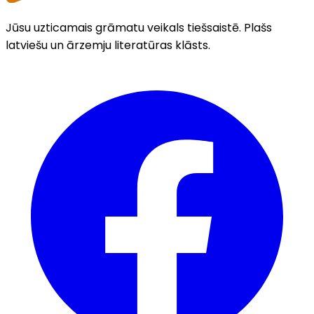
Jūsu uzticamais grāmatu veikals tiešsaistē. Plašs
latviešu un ārzemju literatūras klāsts.