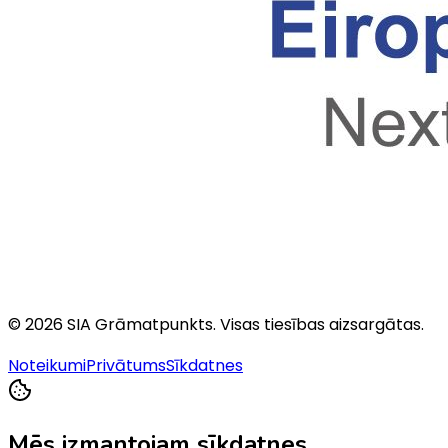
©
2026
SIA Grāmatpunkts
. Visas tiesības aizsargātas.
Noteikumi
Privātums
Sīkdatnes
Mēs izmantojam sīkdatnes