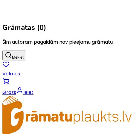
Grāmatas (
0
)
Šim autoram pagaidām nav pieejamu grāmatu.
Meklēt
Vēlmes
Grozs
Ieiet