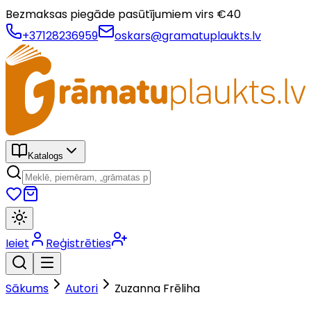
Bezmaksas piegāde pasūtījumiem virs €
40
+37128236959
oskars@gramatuplaukts.lv
Katalogs
Ieiet
Reģistrēties
Sākums
Autori
Zuzanna Frēliha