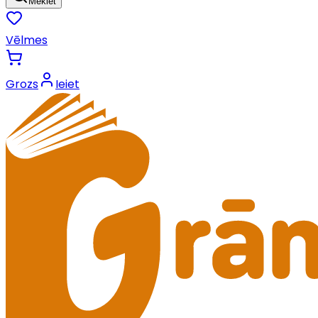
Meklēt
Vēlmes
Grozs
Ieiet