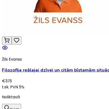
Žils Evanss
Filozofija reālajai dzīvei un citām bīstamām situā
€
3.15
t.sk. PVN
5
%
Noliktavā