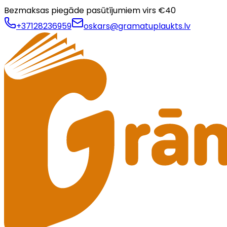
Bezmaksas piegāde pasūtījumiem virs €
40
+37128236959
oskars@gramatuplaukts.lv