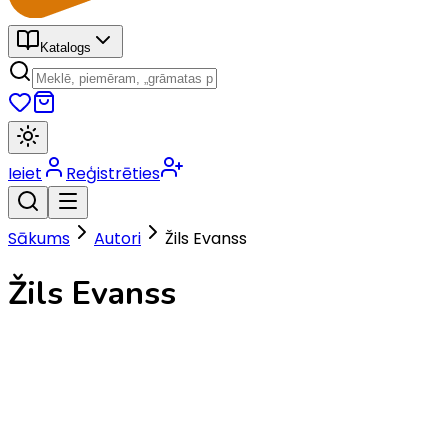
Katalogs
Ieiet
Reģistrēties
Sākums
Autori
Žils Evanss
Žils Evanss