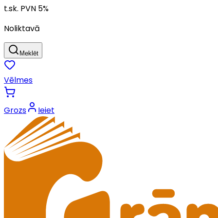
t.sk. PVN
5
%
Noliktavā
Meklēt
Vēlmes
Grozs
Ieiet