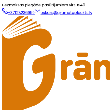
Bezmaksas piegāde pasūtījumiem virs €
40
+37128236959
oskars@gramatuplaukts.lv