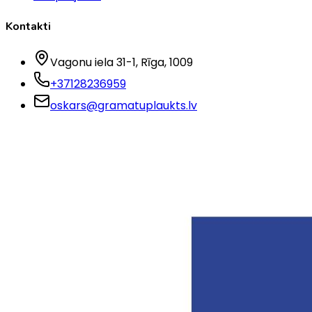
Kontakti
Vagonu iela 31-1
, Rīga
, 1009
+37128236959
oskars@gramatuplaukts.lv