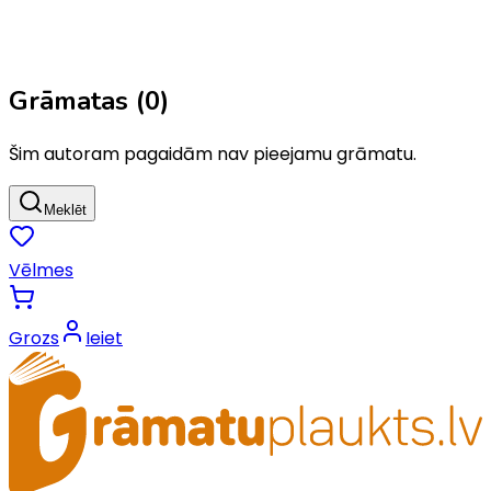
Grāmatas (
0
)
Šim autoram pagaidām nav pieejamu grāmatu.
Meklēt
Vēlmes
Grozs
Ieiet