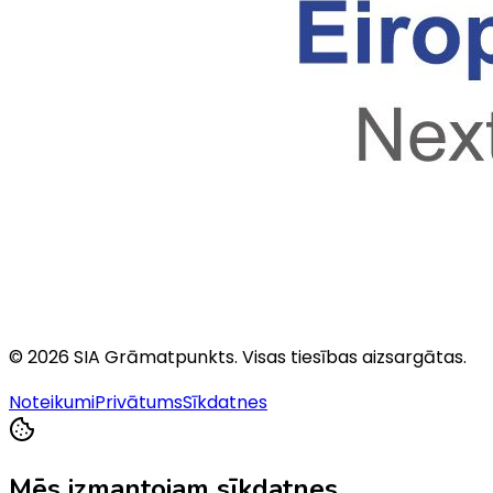
©
2026
SIA Grāmatpunkts
. Visas tiesības aizsargātas.
Noteikumi
Privātums
Sīkdatnes
Mēs izmantojam sīkdatnes