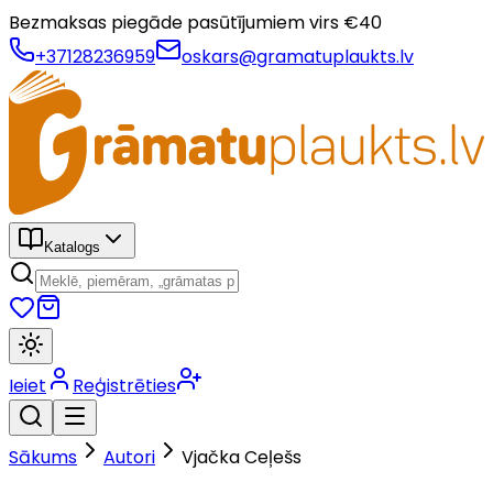
Bezmaksas piegāde pasūtījumiem virs €
40
+37128236959
oskars@gramatuplaukts.lv
Katalogs
Ieiet
Reģistrēties
Sākums
Autori
Vjačka Ceļešs