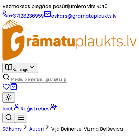
Bezmaksas piegāde pasūtījumiem virs €
40
+37128236959
oskars@gramatuplaukts.lv
Katalogs
Ieiet
Reģistrēties
Sākums
Autori
Vija Beinerte, Vizma Belševica