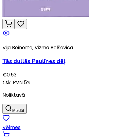
Vija Beinerte, Vizma Belševica
Tās dullās Paulīnes dēļ
€
0.53
t.sk. PVN
5
%
Noliktavā
Meklēt
Vēlmes