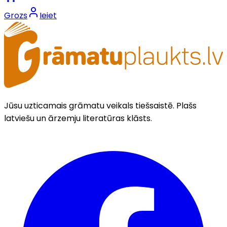
Grozs
Ieiet
Jūsu uzticamais grāmatu veikals tiešsaistē. Plašs
latviešu un ārzemju literatūras klāsts.