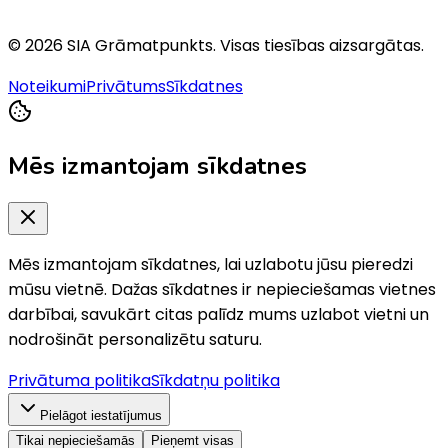
©
2026
SIA Grāmatpunkts
. Visas tiesības aizsargātas.
Noteikumi
Privātums
Sīkdatnes
Mēs izmantojam sīkdatnes
Mēs izmantojam sīkdatnes, lai uzlabotu jūsu pieredzi
mūsu vietnē. Dažas sīkdatnes ir nepieciešamas vietnes
darbībai, savukārt citas palīdz mums uzlabot vietni un
nodrošināt personalizētu saturu.
Privātuma politika
Sīkdatņu politika
Pielāgot iestatījumus
Tikai nepieciešamās
Pieņemt visas