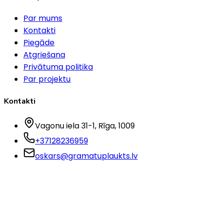
Par mums
Kontakti
Piegāde
Atgriešana
Privātuma politika
Par projektu
Kontakti
Vagonu iela 31-1
, Rīga
, 1009
+37128236959
oskars@gramatuplaukts.lv