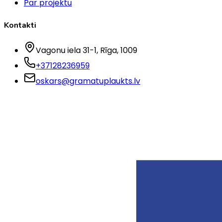
Par projektu
Kontakti
Vagonu iela 31-1
, Rīga
, 1009
+37128236959
oskars@gramatuplaukts.lv