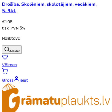
Drošība. Skolēniem, skolotājiem, vecākiem.
5.-9.kl.
€
1.05
t.sk. PVN
5
%
Noliktavā
Meklēt
Vēlmes
Grozs
Ieiet