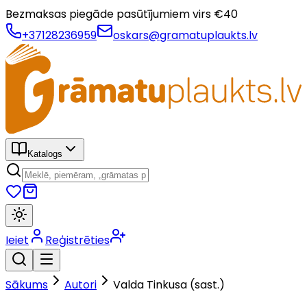
Bezmaksas piegāde pasūtījumiem virs €
40
+37128236959
oskars@gramatuplaukts.lv
Katalogs
Ieiet
Reģistrēties
Sākums
Autori
Valda Tinkusa (sast.)