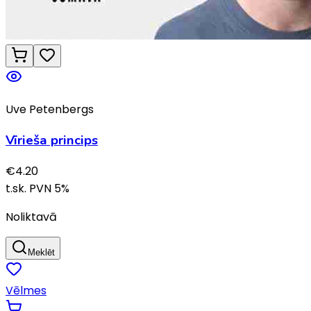
Uve Petenbergs
Vīrieša princips
€
4.20
t.sk. PVN
5
%
Noliktavā
Meklēt
Vēlmes