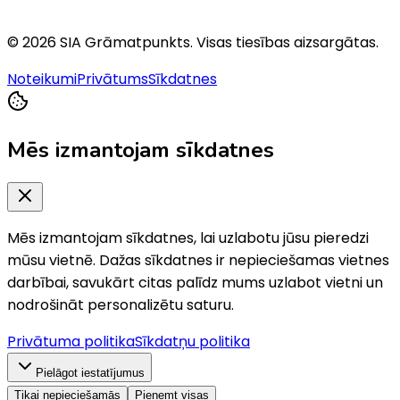
©
2026
SIA Grāmatpunkts
. Visas tiesības aizsargātas.
Noteikumi
Privātums
Sīkdatnes
Mēs izmantojam sīkdatnes
Mēs izmantojam sīkdatnes, lai uzlabotu jūsu pieredzi
mūsu vietnē. Dažas sīkdatnes ir nepieciešamas vietnes
darbībai, savukārt citas palīdz mums uzlabot vietni un
nodrošināt personalizētu saturu.
Privātuma politika
Sīkdatņu politika
Pielāgot iestatījumus
Tikai nepieciešamās
Pieņemt visas