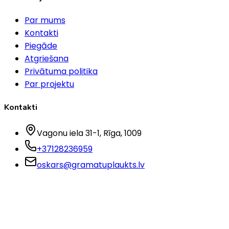
Par mums
Kontakti
Piegāde
Atgriešana
Privātuma politika
Par projektu
Kontakti
Vagonu iela 31-1
, Rīga
, 1009
+37128236959
oskars@gramatuplaukts.lv