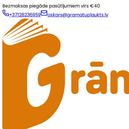
Bezmaksas piegāde pasūtījumiem virs €
40
+37128236959
oskars@gramatuplaukts.lv