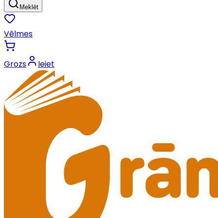
Meklēt
Vēlmes
Grozs
Ieiet