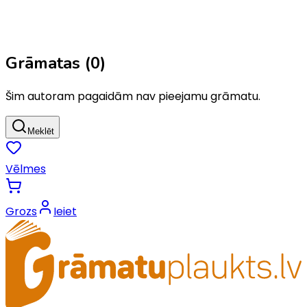
Grāmatas (
0
)
Šim autoram pagaidām nav pieejamu grāmatu.
Meklēt
Vēlmes
Grozs
Ieiet