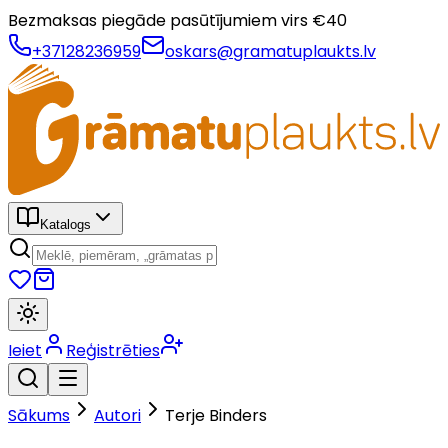
Bezmaksas piegāde pasūtījumiem virs €
40
+37128236959
oskars@gramatuplaukts.lv
Katalogs
Ieiet
Reģistrēties
Sākums
Autori
Terje Binders