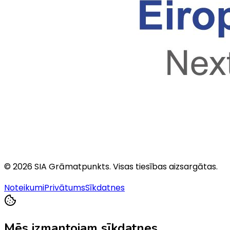
©
2026
SIA Grāmatpunkts
. Visas tiesības aizsargātas.
Noteikumi
Privātums
Sīkdatnes
Mēs izmantojam sīkdatnes