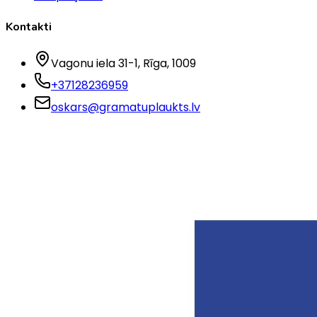
Kontakti
Vagonu iela 31-1
, Rīga
, 1009
+37128236959
oskars@gramatuplaukts.lv